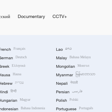
сский
Documentary
CCTV+
French
Français
Lao
ລາວ
German
Deutsch
Malay
Bahasa Melayu
Greek
Ελληνικά
Mongolian
Монгол
Hausa
Hausa
Myanmar
မြန်မာဘာသာ
Hebrew
עברית
Nepali
नेपाली
Hindi
हिन्दी
Persian
فارسی
Hungarian
Magyar
Polish
Polski
Indonesian
Bahasa Indonesia
Portuguese
Português