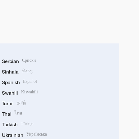
Serbian
Српски
Sinhala
සිංහල
Spanish
Español
Swahili
Kiswahili
Tamil
தமிழ்
Thai
ไทย
Turkish
Türkçe
Ukrainian
Українська