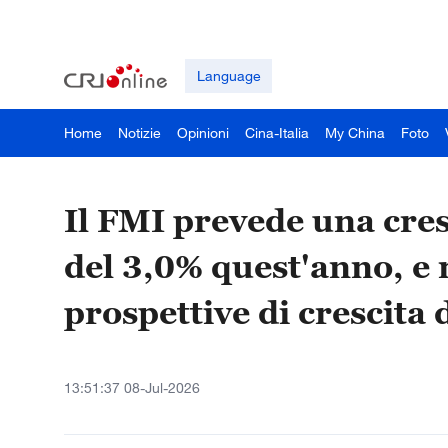
Language
Home
Notizie
Opinioni
Cina-Italia
My China
Foto
Il FMI prevede una cre
del 3,0% quest'anno, e r
prospettive di crescita
13:51:37 08-Jul-2026