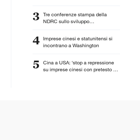
3
Tre conferenze stampa della
NDRC sullo sviluppo
dell'intelligenza artificiale
4
Imprese cinesi e statunitensi si
incontrano a Washington
5
Cina a USA: ‘stop a repressione
su imprese cinesi con pretesto di
“lavoro forzato”’