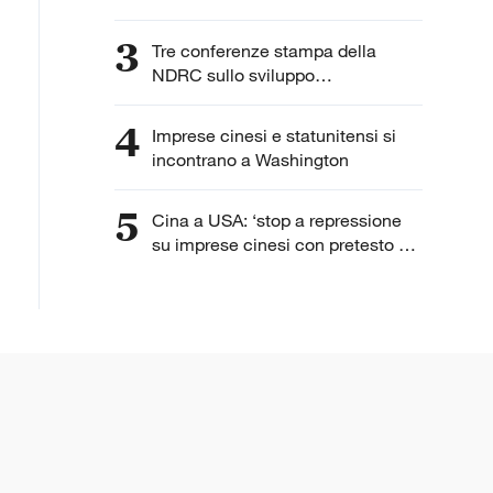
3
Tre conferenze stampa della
NDRC sullo sviluppo
dell'intelligenza artificiale
4
Imprese cinesi e statunitensi si
incontrano a Washington
5
Cina a USA: ‘stop a repressione
su imprese cinesi con pretesto di
“lavoro forzato”’