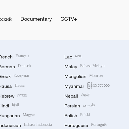
сский
Documentary
CCTV+
French
Français
Lao
ລາວ
German
Deutsch
Malay
Bahasa Melayu
Greek
Ελληνικά
Mongolian
Монгол
Hausa
Hausa
Myanmar
မြန်မာဘာသာ
Hebrew
עברית
Nepali
नेपाली
Hindi
हिन्दी
Persian
فارسی
Hungarian
Magyar
Polish
Polski
Indonesian
Bahasa Indonesia
Portuguese
Português