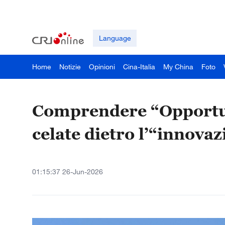
Language
Home
Notizie
Opinioni
Cina-Italia
My China
Foto
Comprendere “Opportun
celate dietro l’“innovaz
01:15:37 26-Jun-2026