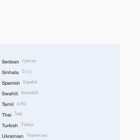
Serbian
Српски
Sinhala
සිංහල
Spanish
Español
Swahili
Kiswahili
Tamil
தமிழ்
Thai
ไทย
Turkish
Türkçe
Ukrainian
Українська