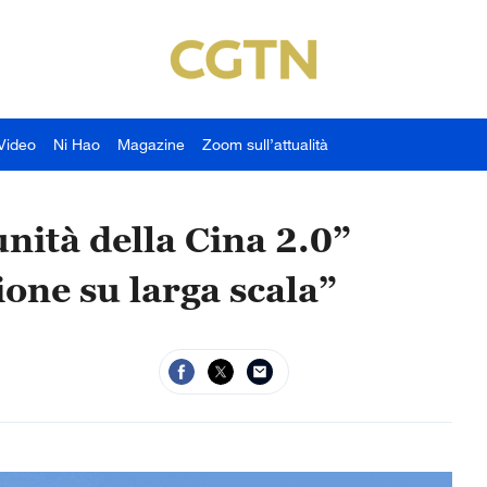
Video
Ni Hao
Magazine
Zoom sull’attualità
ità della Cina 2.0”
ione su larga scala”