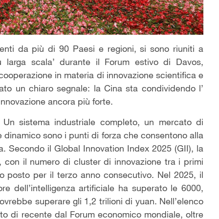
nti da più di 90 Paesi e regioni, si sono riuniti a
u larga scala’ durante il Forum estivo di Davos,
operazione in materia di innovazione scientifica e
iato un chiaro segnale: la Cina sta condividendo l’
innovazione ancora più forte.
Un sistema industriale completo, un mercato di
 dinamico sono i punti di forza che consentono alla
. Secondo il Global Innovation Index 2025 (GII), la
 con il numero di cluster di innovazione tra i primi
mo posto per il terzo anno consecutivo. Nel 2025, il
e dell’intelligenza artificiale ha superato le 6000,
vrebbe superare gli 1,2 trilioni di yuan. Nell’elenco
cato di recente dal Forum economico mondiale, oltre