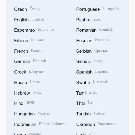
Český
Português
Czech
Portuguese
English
پښتو
English
Pashto
Esperanto
Română
Esperanto
Romanian
Filipino
Русский
Filipino
Russian
Français
Српски
French
Serbian
Deutsch
සිංහල
German
Sinhala
Ελληνικά
Español
Greek
Spanish
Hausa
Kiswahili
Hausa
Swahili
עברית
தமிழ்
Hebrew
Tamil
हिन्दी
ไทย
Hindi
Thai
Magyar
Türkçe
Hungarian
Turkish
Bahasa Indonesia
Українська
Indonesian
Ukrainian
Italiano
اردو
Italian
Urdu