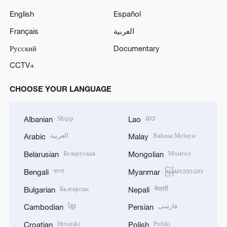
English
Español
Français
العربية
Русский
Documentary
CCTV+
CHOOSE YOUR LANGUAGE
Shqip
ລາວ
Albanian
Lao
العربية
Bahasa Melayu
Arabic
Malay
Беларуская
Монгол
Belarusian
Mongolian
বাংলা
မြန်မာဘာသာ
Bengali
Myanmar
Български
नेपाली
Bulgarian
Nepali
ខ្មែរ
فارسی
Cambodian
Persian
Hrvatski
Polski
Croatian
Polish