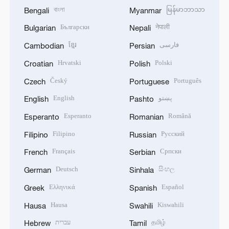
বাংলা
မြန်မာဘာသာ
Bengali
Myanmar
Български
नेपाली
Bulgarian
Nepali
ខ្មែរ
فارسی
Cambodian
Persian
Hrvatski
Polski
Croatian
Polish
Český
Português
Czech
Portuguese
English
پښتو
English
Pashto
Esperanto
Română
Esperanto
Romanian
Filipino
Русский
Filipino
Russian
Français
Српски
French
Serbian
Deutsch
සිංහල
German
Sinhala
Ελληνικά
Español
Greek
Spanish
Hausa
Kiswahili
Hausa
Swahili
עברית
தமிழ்
Hebrew
Tamil