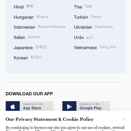
हिन्दी
ไทย
Hindi
Thai
Magyar
Türkçe
Hungarian
Turkish
Bahasa Indonesia
Українська
Indonesian
Ukrainian
Italiano
اردو
Italian
Urdu
日本語
Tiếng Việt
Japanese
Vietnamese
한국어
Korean
DOWNLOAD OUR APP
Our Privacy Statement & Cookie Policy
By continuing to browse our site you agree to our use of cookies, revised