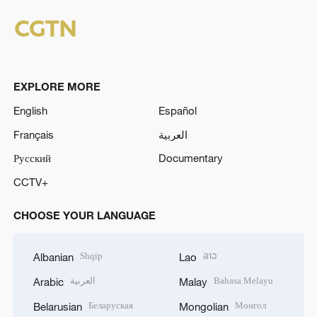
EXPLORE MORE
English
Español
Français
العربية
Русский
Documentary
CCTV+
CHOOSE YOUR LANGUAGE
Shqip
ລາວ
Albanian
Lao
العربية
Bahasa Melayu
Arabic
Malay
Беларуская
Монгол
Belarusian
Mongolian