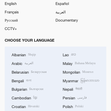
English
Español
Français
العربية
Русский
Documentary
CCTV+
CHOOSE YOUR LANGUAGE
Shqip
ລາວ
Albanian
Lao
العربية
Bahasa Melayu
Arabic
Malay
Беларуская
Монгол
Belarusian
Mongolian
বাংলা
မြန်မာဘာသာ
Bengali
Myanmar
Български
नेपाली
Bulgarian
Nepali
ខ្មែរ
فارسی
Cambodian
Persian
Hrvatski
Polski
Croatian
Polish