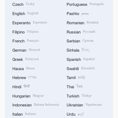
Český
Português
Czech
Portuguese
English
پښتو
English
Pashto
Esperanto
Română
Esperanto
Romanian
Filipino
Русский
Filipino
Russian
Français
Српски
French
Serbian
Deutsch
සිංහල
German
Sinhala
Ελληνικά
Español
Greek
Spanish
Hausa
Kiswahili
Hausa
Swahili
עברית
தமிழ்
Hebrew
Tamil
हिन्दी
ไทย
Hindi
Thai
Magyar
Türkçe
Hungarian
Turkish
Bahasa Indonesia
Українська
Indonesian
Ukrainian
Italiano
اردو
Italian
Urdu