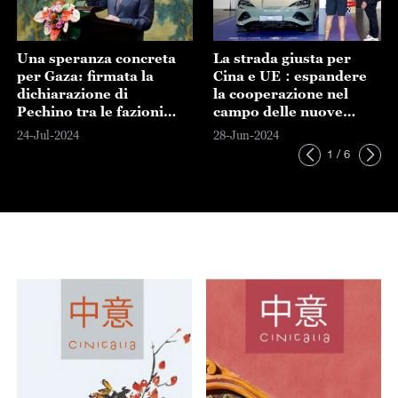
Una speranza concreta
La strada giusta per
per Gaza: firmata la
Cina e UE：espandere
dichiarazione di
la cooperazione nel
Pechino tra le fazioni
campo delle nuove
palestinesi
energie
24-Jul-2024
28-Jun-2024
1
/
6