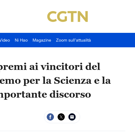
Video
Ni Hao
Magazine
Zoom sull’attualità
premi ai vincitori del
mo per la Scienza e la
importante discorso