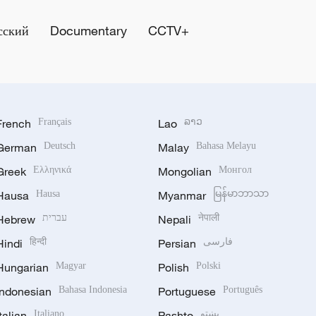
сский
Documentary
CCTV+
French
Français
Lao
ລາວ
German
Deutsch
Malay
Bahasa Melayu
Greek
Ελληνικά
Mongolian
Монгол
Hausa
Hausa
Myanmar
မြန်မာဘာသာ
Hebrew
עברית
Nepali
नेपाली
Hindi
हिन्दी
Persian
فارسی
Hungarian
Magyar
Polish
Polski
Indonesian
Bahasa Indonesia
Portuguese
Português
Italian
Italiano
Pashto
پښتو