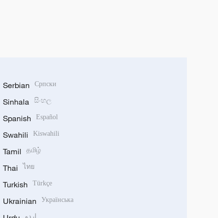
Serbian
Српски
Sinhala
සිංහල
Spanish
Español
Swahili
Kiswahili
Tamil
தமிழ்
Thai
ไทย
Turkish
Türkçe
Ukrainian
Українська
Urdu
اردو