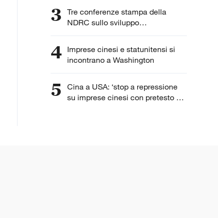
3
Tre conferenze stampa della
NDRC sullo sviluppo
dell'intelligenza artificiale
4
Imprese cinesi e statunitensi si
incontrano a Washington
5
Cina a USA: ‘stop a repressione
su imprese cinesi con pretesto di
“lavoro forzato”’