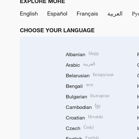
EXPLORE MORE
English
Español
Français
العربية
Ру
CHOOSE YOUR LANGUAGE
Albanian
Shqip
Arabic
العربية
Belarusian
Беларуская
Bengali
বাংলা
Bulgarian
Български
Cambodian
ខ្មែរ
Croatian
Hrvatski
Czech
Český
English
English