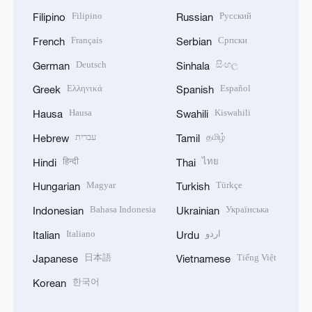
Filipino
Русский
Filipino
Russian
Français
Српски
French
Serbian
Deutsch
සිංහල
German
Sinhala
Ελληνικά
Español
Greek
Spanish
Hausa
Kiswahili
Hausa
Swahili
עברית
தமிழ்
Hebrew
Tamil
हिन्दी
ไทย
Hindi
Thai
Magyar
Türkçe
Hungarian
Turkish
Bahasa Indonesia
Українська
Indonesian
Ukrainian
Italiano
اردو
Italian
Urdu
日本語
Tiếng Việt
Japanese
Vietnamese
한국어
Korean