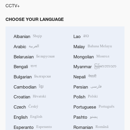
CCTV+
CHOOSE YOUR LANGUAGE
Shqip
ລາວ
Albanian
Lao
العربية
Bahasa Melayu
Arabic
Malay
Беларуская
Монгол
Belarusian
Mongolian
বাংলা
မြန်မာဘာသာ
Bengali
Myanmar
Български
नेपाली
Bulgarian
Nepali
ខ្មែរ
فارسی
Cambodian
Persian
Hrvatski
Polski
Croatian
Polish
Český
Português
Czech
Portuguese
English
پښتو
English
Pashto
Esperanto
Română
Esperanto
Romanian