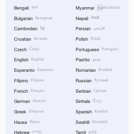
বাংলা
မြန်မာဘာသာ
Bengali
Myanmar
Български
नेपाली
Bulgarian
Nepali
ខ្មែរ
فارسی
Cambodian
Persian
Hrvatski
Polski
Croatian
Polish
Český
Português
Czech
Portuguese
English
پښتو
English
Pashto
Esperanto
Română
Esperanto
Romanian
Filipino
Русский
Filipino
Russian
Français
Српски
French
Serbian
Deutsch
සිංහල
German
Sinhala
Ελληνικά
Español
Greek
Spanish
Hausa
Kiswahili
Hausa
Swahili
עברית
தமிழ்
Hebrew
Tamil