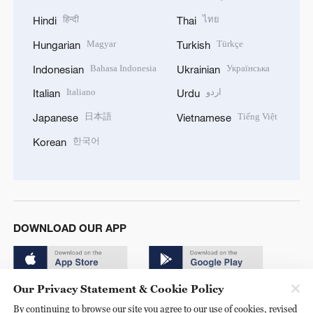
हिन्दी
ไทย
Hindi
Thai
Magyar
Türkçe
Hungarian
Turkish
Bahasa Indonesia
Українська
Indonesian
Ukrainian
Italiano
اردو
Italian
Urdu
日本語
Tiếng Việt
Japanese
Vietnamese
한국어
Korean
DOWNLOAD OUR APP
Our Privacy Statement & Cookie Policy
By continuing to browse our site you agree to our use of cookies, revised