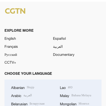
EXPLORE MORE
English
Español
Français
العربية
Русский
Documentary
CCTV+
CHOOSE YOUR LANGUAGE
Shqip
ລາວ
Albanian
Lao
العربية
Bahasa Melayu
Arabic
Malay
Беларуская
Монгол
Belarusian
Mongolian