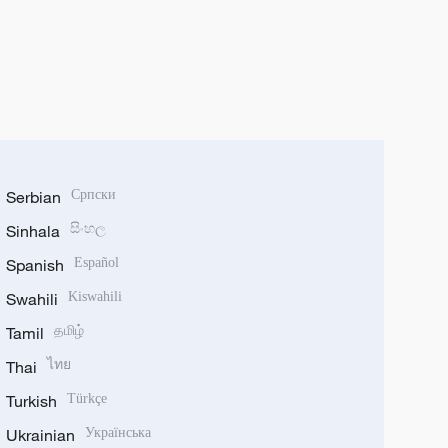
Serbian
Српски
Sinhala
සිංහල
Spanish
Español
Swahili
Kiswahili
Tamil
தமிழ்
Thai
ไทย
Turkish
Türkçe
Ukrainian
Українська