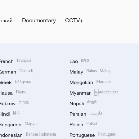
сский
Documentary
CCTV+
French
Français
Lao
ລາວ
German
Deutsch
Malay
Bahasa Melayu
Greek
Ελληνικά
Mongolian
Монгол
Hausa
Hausa
Myanmar
မြန်မာဘာသာ
Hebrew
עברית
Nepali
नेपाली
Hindi
हिन्दी
Persian
فارسی
Hungarian
Magyar
Polish
Polski
Indonesian
Bahasa Indonesia
Portuguese
Português