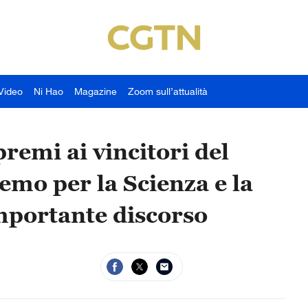
Video
Ni Hao
Magazine
Zoom sull’attualità
premi ai vincitori del
mo per la Scienza e la
importante discorso