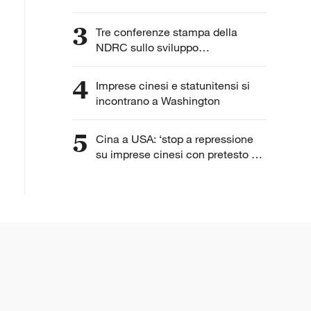
3
Tre conferenze stampa della
NDRC sullo sviluppo
dell'intelligenza artificiale
4
Imprese cinesi e statunitensi si
incontrano a Washington
5
Cina a USA: ‘stop a repressione
su imprese cinesi con pretesto di
“lavoro forzato”’