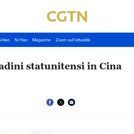
Video
Ni Hao
Magazine
Zoom sull’attualità
adini statunitensi in Cina