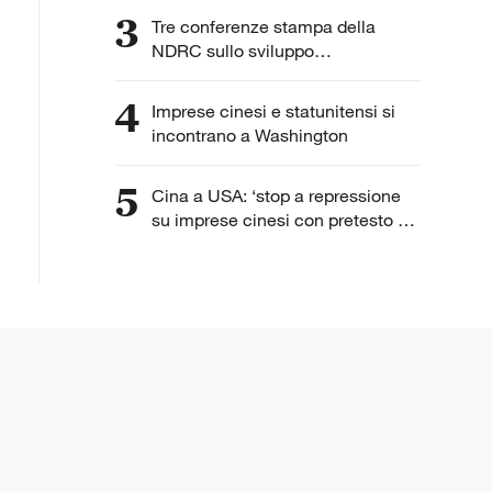
3
Tre conferenze stampa della
NDRC sullo sviluppo
dell'intelligenza artificiale
4
Imprese cinesi e statunitensi si
incontrano a Washington
5
Cina a USA: ‘stop a repressione
su imprese cinesi con pretesto di
“lavoro forzato”’