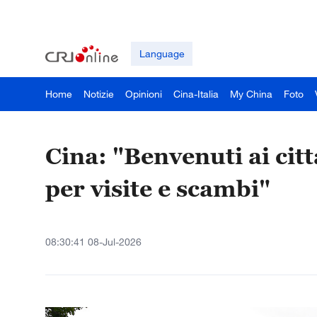
Language
Home
Notizie
Opinioni
Cina-Italia
My China
Foto
Cina: "Benvenuti ai citt
per visite e scambi"
08:30:41 08-Jul-2026