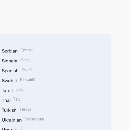
Serbian
Српски
Sinhala
සිංහල
Spanish
Español
Swahili
Kiswahili
Tamil
தமிழ்
Thai
ไทย
Turkish
Türkçe
Ukrainian
Українська
Urdu
اردو