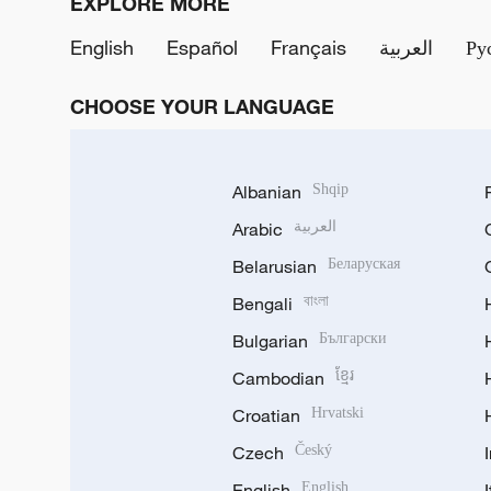
EXPLORE MORE
English
Español
Français
العربية
Ру
CHOOSE YOUR LANGUAGE
Albanian
Shqip
Arabic
العربية
Belarusian
Беларуская
Bengali
বাংলা
Bulgarian
Български
Cambodian
ខ្មែរ
Croatian
Hrvatski
Czech
Český
English
English