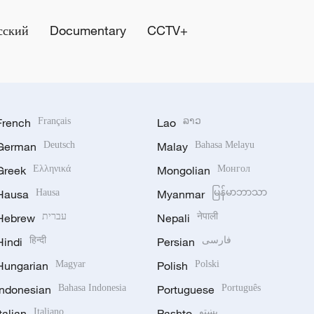
сский
Documentary
CCTV+
French
Français
Lao
ລາວ
German
Deutsch
Malay
Bahasa Melayu
Greek
Ελληνικά
Mongolian
Монгол
Hausa
Hausa
Myanmar
မြန်မာဘာသာ
Hebrew
עברית
Nepali
नेपाली
Hindi
हिन्दी
Persian
فارسی
Hungarian
Magyar
Polish
Polski
Indonesian
Bahasa Indonesia
Portuguese
Português
Italian
Italiano
Pashto
پښتو