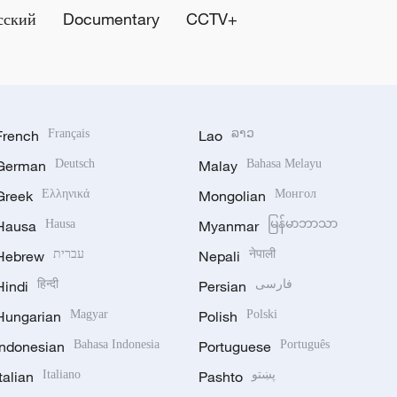
сский
Documentary
CCTV+
French
Français
Lao
ລາວ
German
Deutsch
Malay
Bahasa Melayu
Greek
Ελληνικά
Mongolian
Монгол
Hausa
Hausa
Myanmar
မြန်မာဘာသာ
Hebrew
עברית
Nepali
नेपाली
Hindi
हिन्दी
Persian
فارسی
Hungarian
Magyar
Polish
Polski
Indonesian
Bahasa Indonesia
Portuguese
Português
Italian
Italiano
Pashto
پښتو