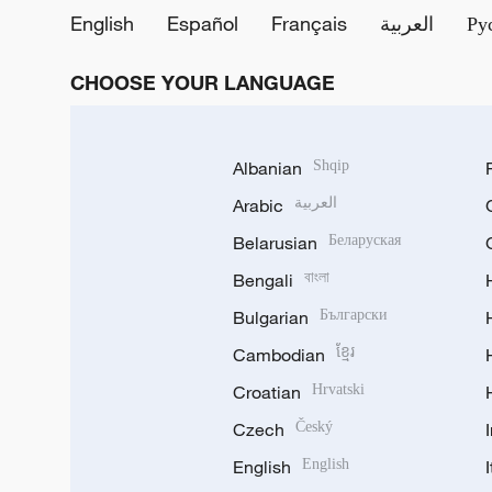
English
Español
Français
العربية
Ру
CHOOSE YOUR LANGUAGE
Albanian
Shqip
Arabic
العربية
Belarusian
Беларуская
Bengali
বাংলা
Bulgarian
Български
Cambodian
ខ្មែរ
Croatian
Hrvatski
Czech
Český
English
English