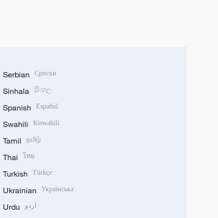
Serbian
Српски
Sinhala
සිංහල
Spanish
Español
Swahili
Kiswahili
Tamil
தமிழ்
Thai
ไทย
Turkish
Türkçe
Ukrainian
Українська
Urdu
اردو