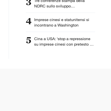
3
Tre conferenze stampa della
NDRC sullo sviluppo
dell'intelligenza artificiale
4
Imprese cinesi e statunitensi si
incontrano a Washington
5
Cina a USA: ‘stop a repressione
su imprese cinesi con pretesto di
“lavoro forzato”’