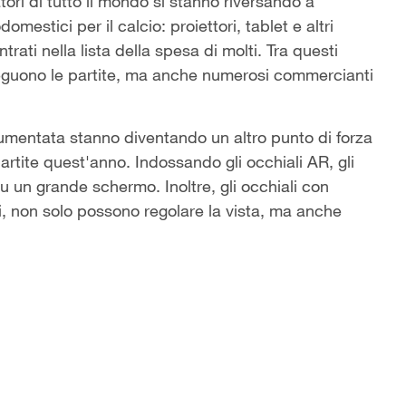
tori di tutto il mondo si stanno riversando a
mestici per il calcio: proiettori, tablet e altri
ntrati nella lista della spesa di molti. Tra questi
seguono le partite, ma anche numerosi commercianti
à aumentata stanno diventando un altro punto di forza
partite quest'anno. Indossando gli occhiali AR, gli
su un grande schermo. Inoltre, gli occhiali con
tuali, non solo possono regolare la vista, ma anche