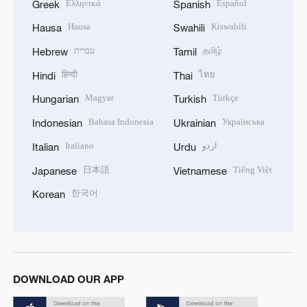
Ελληνικά
Español
Greek
Spanish
Hausa
Kiswahili
Hausa
Swahili
עברית
தமிழ்
Hebrew
Tamil
हिन्दी
ไทย
Hindi
Thai
Magyar
Türkçe
Hungarian
Turkish
Bahasa Indonesia
Українська
Indonesian
Ukrainian
Italiano
اردو
Italian
Urdu
日本語
Tiếng Việt
Japanese
Vietnamese
한국어
Korean
DOWNLOAD OUR APP