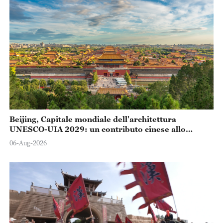
Beijing, Capitale mondiale dell'architettura
UNESCO-UIA 2029: un contributo cinese allo
sviluppo urbano sostenibile
06-Aug-2026