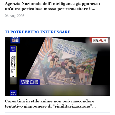
Agenzia Nazionale dell'Intelligence giapponese:
un'altra pericolosa mossa per resuscitare il
militarismo
06-Aug-2026
TI POTREBBERO INTERESSARE
Copertina in stile anime non può nascondere
tentativo giapponese di “rimilitarizzazione”
accelerata