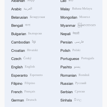
Shqip
ລາວ
Albanian
Lao
العربية
Bahasa Melayu
Arabic
Malay
Беларуская
Монгол
Belarusian
Mongolian
বাংলা
မြန်မာဘာသာ
Bengali
Myanmar
Български
नेपाली
Bulgarian
Nepali
ខ្មែរ
فارسی
Cambodian
Persian
Hrvatski
Polski
Croatian
Polish
Český
Português
Czech
Portuguese
English
پښتو
English
Pashto
Esperanto
Română
Esperanto
Romanian
Filipino
Русский
Filipino
Russian
Français
Српски
French
Serbian
Deutsch
සිංහල
German
Sinhala