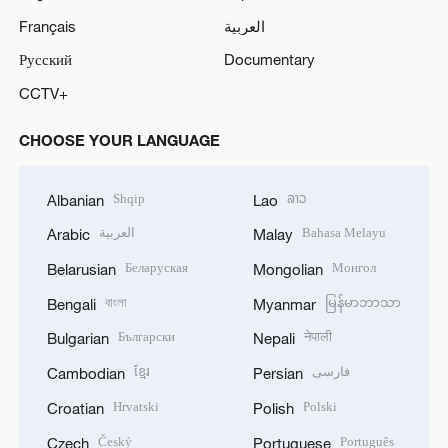
Français
العربية
Русский
Documentary
CCTV+
CHOOSE YOUR LANGUAGE
Shqip
ລາວ
Albanian
Lao
العربية
Bahasa Melayu
Arabic
Malay
Беларуская
Монгол
Belarusian
Mongolian
বাংলা
မြန်မာဘာသာ
Bengali
Myanmar
Български
नेपाली
Bulgarian
Nepali
ខ្មែរ
فارسی
Cambodian
Persian
Hrvatski
Polski
Croatian
Polish
Český
Português
Czech
Portuguese