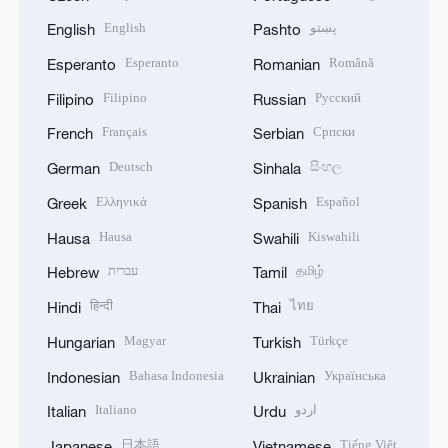
English
پښتو
English
Pashto
Esperanto
Română
Esperanto
Romanian
Filipino
Русский
Filipino
Russian
Français
Српски
French
Serbian
Deutsch
සිංහල
German
Sinhala
Ελληνικά
Español
Greek
Spanish
Hausa
Kiswahili
Hausa
Swahili
עברית
தமிழ்
Hebrew
Tamil
हिन्दी
ไทย
Hindi
Thai
Magyar
Türkçe
Hungarian
Turkish
Bahasa Indonesia
Українська
Indonesian
Ukrainian
Italiano
اردو
Italian
Urdu
日本語
Tiếng Việt
Japanese
Vietnamese