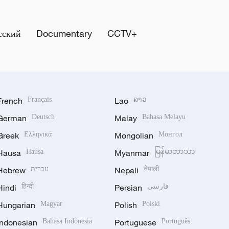
сский
Documentary
CCTV+
French
Français
Lao
ລາວ
German
Deutsch
Malay
Bahasa Melayu
Greek
Ελληνικά
Mongolian
Монгол
Hausa
Hausa
Myanmar
မြန်မာဘာသာ
Hebrew
עברית
Nepali
नेपाली
Hindi
हिन्दी
Persian
فارسی
Hungarian
Magyar
Polish
Polski
Indonesian
Bahasa Indonesia
Portuguese
Português