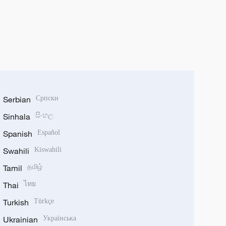
Serbian
Српски
Sinhala
සිංහල
Spanish
Español
Swahili
Kiswahili
Tamil
தமிழ்
Thai
ไทย
Turkish
Türkçe
Ukrainian
Українська