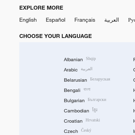
EXPLORE MORE
English
Español
Français
العربية
Ру
CHOOSE YOUR LANGUAGE
Albanian
Shqip
Arabic
العربية
Belarusian
Беларуская
Bengali
বাংলা
Bulgarian
Български
Cambodian
ខ្មែរ
Croatian
Hrvatski
Czech
Český