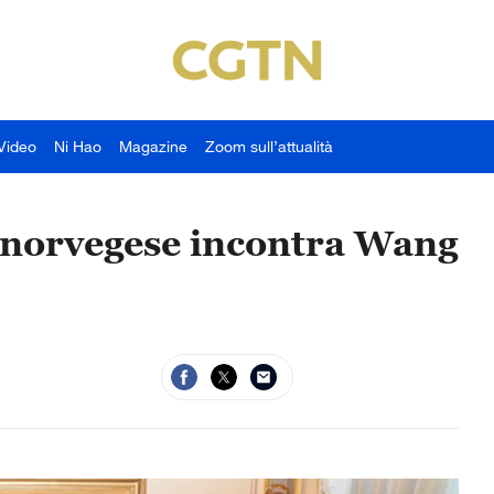
Video
Ni Hao
Magazine
Zoom sull’attualità
o norvegese incontra Wang