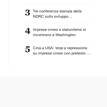
3
Tre conferenze stampa della
NDRC sullo sviluppo
dell'intelligenza artificiale
4
Imprese cinesi e statunitensi si
incontrano a Washington
5
Cina a USA: ‘stop a repressione
su imprese cinesi con pretesto di
“lavoro forzato”’