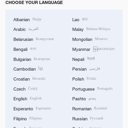
CHOOSE YOUR LANGUAGE
Shqip
ລາວ
Albanian
Lao
العربية
Bahasa Melayu
Arabic
Malay
Беларуская
Монгол
Belarusian
Mongolian
বাংলা
မြန်မာဘာသာ
Bengali
Myanmar
Български
नेपाली
Bulgarian
Nepali
ខ្មែរ
فارسی
Cambodian
Persian
Hrvatski
Polski
Croatian
Polish
Český
Português
Czech
Portuguese
English
پښتو
English
Pashto
Esperanto
Română
Esperanto
Romanian
Filipino
Русский
Filipino
Russian