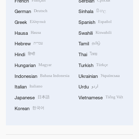
Français
Српски
French
Serbian
Deutsch
සිංහල
German
Sinhala
Ελληνικά
Español
Greek
Spanish
Hausa
Kiswahili
Hausa
Swahili
עברית
தமிழ்
Hebrew
Tamil
हिन्दी
ไทย
Hindi
Thai
Magyar
Türkçe
Hungarian
Turkish
Bahasa Indonesia
Українська
Indonesian
Ukrainian
Italiano
اردو
Italian
Urdu
日本語
Tiếng Việt
Japanese
Vietnamese
한국어
Korean