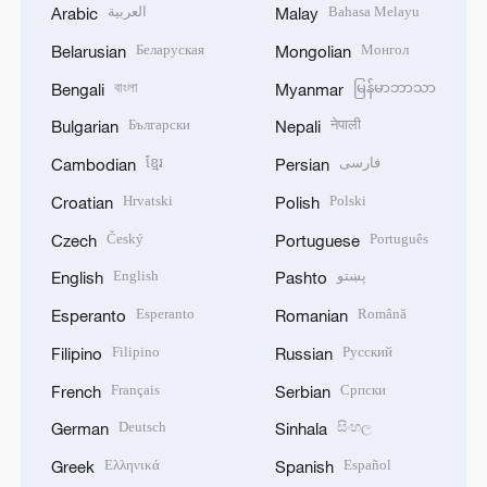
العربية
Bahasa Melayu
Arabic
Malay
Беларуская
Монгол
Belarusian
Mongolian
বাংলা
မြန်မာဘာသာ
Bengali
Myanmar
Български
नेपाली
Bulgarian
Nepali
ខ្មែរ
فارسی
Cambodian
Persian
Hrvatski
Polski
Croatian
Polish
Český
Português
Czech
Portuguese
English
پښتو
English
Pashto
Esperanto
Română
Esperanto
Romanian
Filipino
Русский
Filipino
Russian
Français
Српски
French
Serbian
Deutsch
සිංහල
German
Sinhala
Ελληνικά
Español
Greek
Spanish