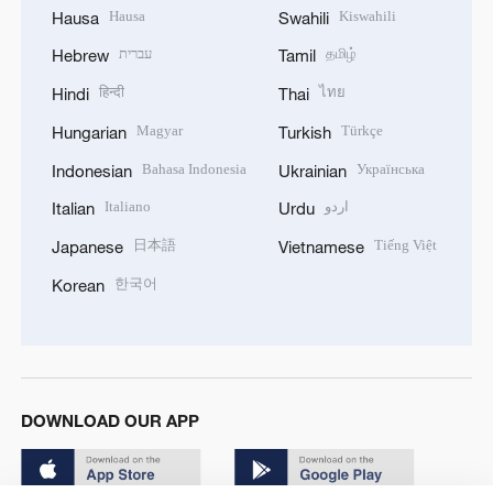
Hausa
Kiswahili
Hausa
Swahili
עברית
தமிழ்
Hebrew
Tamil
हिन्दी
ไทย
Hindi
Thai
Magyar
Türkçe
Hungarian
Turkish
Bahasa Indonesia
Українська
Indonesian
Ukrainian
Italiano
اردو
Italian
Urdu
日本語
Tiếng Việt
Japanese
Vietnamese
한국어
Korean
DOWNLOAD OUR APP