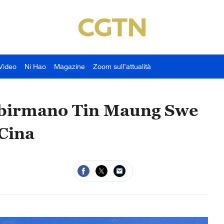
Video
Ni Hao
Magazine
Zoom sull’attualità
ri birmano Tin Maung Swe
 Cina