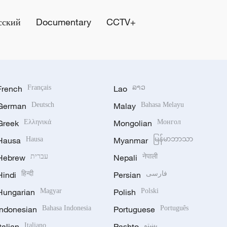
сский
Documentary
CCTV+
French
Français
Lao
ລາວ
German
Deutsch
Malay
Bahasa Melayu
Greek
Ελληνικά
Mongolian
Монгол
Hausa
Hausa
Myanmar
မြန်မာဘာသာ
Hebrew
עברית
Nepali
नेपाली
Hindi
हिन्दी
Persian
فارسی
Hungarian
Magyar
Polish
Polski
Indonesian
Bahasa Indonesia
Portuguese
Português
Italian
Italiano
Pashto
پښتو