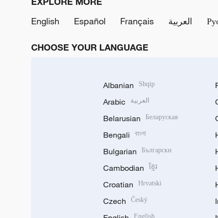
EXPLORE MORE
English
Español
Français
العربية
Ру
CHOOSE YOUR LANGUAGE
Albanian
Shqip
Arabic
العربية
Belarusian
Беларуская
Bengali
বাংলা
Bulgarian
Български
Cambodian
ខ្មែរ
Croatian
Hrvatski
Czech
Český
English
English