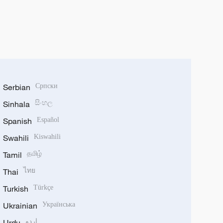
Serbian
Српски
Sinhala
සිංහල
Spanish
Español
Swahili
Kiswahili
Tamil
தமிழ்
Thai
ไทย
Turkish
Türkçe
Ukrainian
Українська
Urdu
اردو