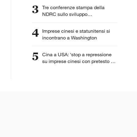
3
Tre conferenze stampa della
NDRC sullo sviluppo
dell'intelligenza artificiale
4
Imprese cinesi e statunitensi si
incontrano a Washington
5
Cina a USA: ‘stop a repressione
su imprese cinesi con pretesto di
“lavoro forzato”’