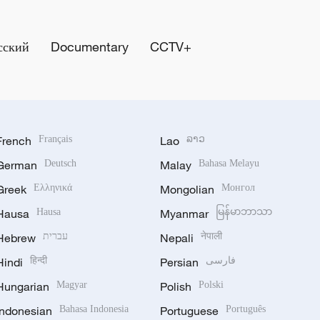
сский
Documentary
CCTV+
French
Français
Lao
ລາວ
German
Deutsch
Malay
Bahasa Melayu
Greek
Ελληνικά
Mongolian
Монгол
Hausa
Hausa
Myanmar
မြန်မာဘာသာ
Hebrew
עברית
Nepali
नेपाली
Hindi
हिन्दी
Persian
فارسی
Hungarian
Magyar
Polish
Polski
Indonesian
Bahasa Indonesia
Portuguese
Português