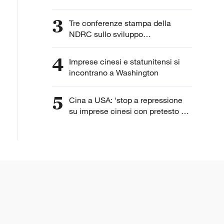
3
Tre conferenze stampa della
NDRC sullo sviluppo
dell'intelligenza artificiale
4
Imprese cinesi e statunitensi si
incontrano a Washington
5
Cina a USA: ‘stop a repressione
su imprese cinesi con pretesto di
“lavoro forzato”’