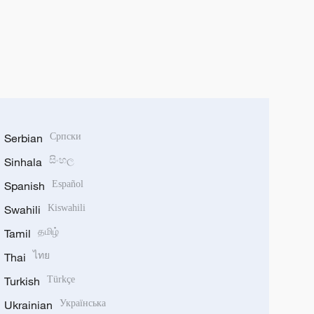
Serbian
Српски
Sinhala
සිංහල
Spanish
Español
Swahili
Kiswahili
Tamil
தமிழ்
Thai
ไทย
Turkish
Türkçe
Ukrainian
Українська