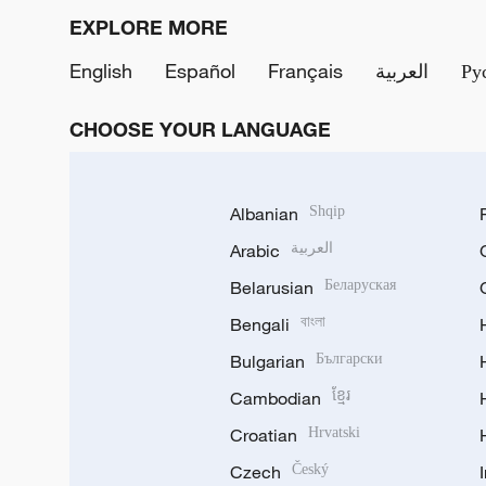
EXPLORE MORE
English
Español
Français
العربية
Ру
CHOOSE YOUR LANGUAGE
Albanian
Shqip
Arabic
العربية
Belarusian
Беларуская
Bengali
বাংলা
Bulgarian
Български
Cambodian
ខ្មែរ
Croatian
Hrvatski
Czech
Český