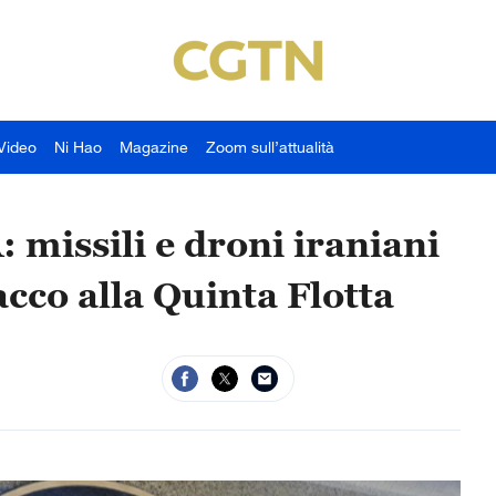
Video
Ni Hao
Magazine
Zoom sull’attualità
missili e droni iraniani
acco alla Quinta Flotta