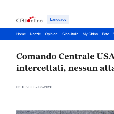
Language
Home
Notizie
Opinioni
Cina-Italia
My China
Foto
Comando Centrale USA: 
intercettati, nessun att
03:10:20 03-Jun-2026