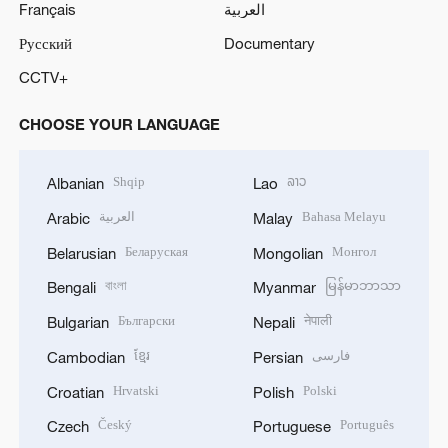
Français
العربية
Русский
Documentary
CCTV+
CHOOSE YOUR LANGUAGE
Shqip
ລາວ
Albanian
Lao
العربية
Bahasa Melayu
Arabic
Malay
Беларуская
Монгол
Belarusian
Mongolian
বাংলা
မြန်မာဘာသာ
Bengali
Myanmar
Български
नेपाली
Bulgarian
Nepali
ខ្មែរ
فارسی
Cambodian
Persian
Hrvatski
Polski
Croatian
Polish
Český
Português
Czech
Portuguese