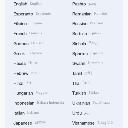
English
پښتو
English
Pashto
Esperanto
Română
Esperanto
Romanian
Filipino
Русский
Filipino
Russian
Français
Српски
French
Serbian
Deutsch
සිංහල
German
Sinhala
Ελληνικά
Español
Greek
Spanish
Hausa
Kiswahili
Hausa
Swahili
עברית
தமிழ்
Hebrew
Tamil
हिन्दी
ไทย
Hindi
Thai
Magyar
Türkçe
Hungarian
Turkish
Bahasa Indonesia
Українська
Indonesian
Ukrainian
Italiano
اردو
Italian
Urdu
日本語
Tiếng Việt
Japanese
Vietnamese