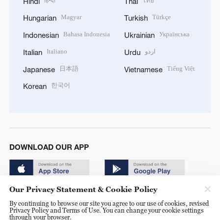
हिन्दी
ไทย
Hindi
Thai
Magyar
Türkçe
Hungarian
Turkish
Bahasa Indonesia
Українська
Indonesian
Ukrainian
Italiano
اردو
Italian
Urdu
日本語
Tiếng Việt
Japanese
Vietnamese
한국어
Korean
DOWNLOAD OUR APP
Our Privacy Statement & Cookie Policy
By continuing to browse our site you agree to our use of cookies, revised
Privacy Policy and Terms of Use. You can change your cookie settings
through your browser.
© China Radio International.CRI. All Rights Reserved. 16A