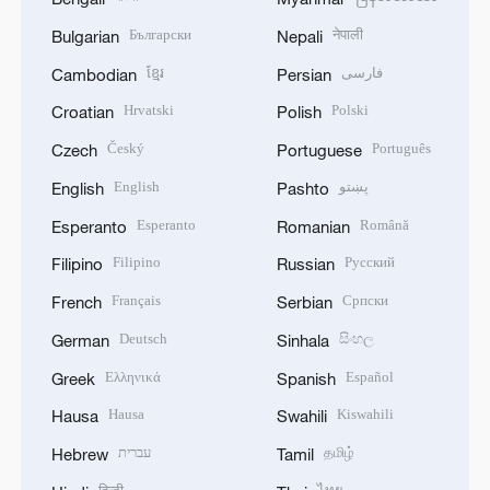
Български
नेपाली
Bulgarian
Nepali
ខ្មែរ
فارسی
Cambodian
Persian
Hrvatski
Polski
Croatian
Polish
Český
Português
Czech
Portuguese
English
پښتو
English
Pashto
Esperanto
Română
Esperanto
Romanian
Filipino
Русский
Filipino
Russian
Français
Српски
French
Serbian
Deutsch
සිංහල
German
Sinhala
Ελληνικά
Español
Greek
Spanish
Hausa
Kiswahili
Hausa
Swahili
עברית
தமிழ்
Hebrew
Tamil