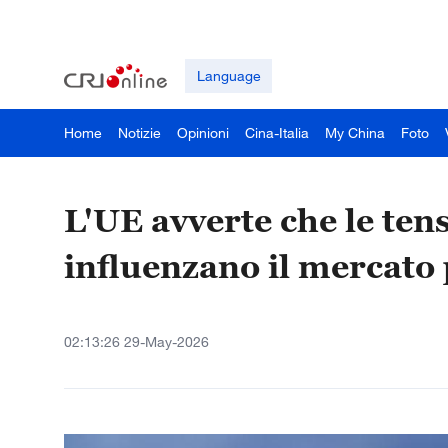
Language
Home
Notizie
Opinioni
Cina-Italia
My China
Foto
L'UE avverte che le ten
influenzano il mercato 
02:13:26 29-May-2026