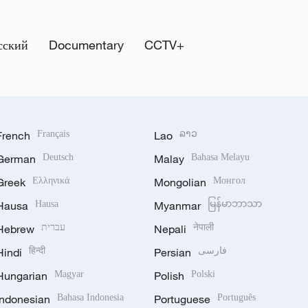
сский
Documentary
CCTV+
French
Français
Lao
ລາວ
German
Deutsch
Malay
Bahasa Melayu
Greek
Ελληνικά
Mongolian
Монгол
Hausa
Hausa
Myanmar
မြန်မာဘာသာ
Hebrew
עברית
Nepali
नेपाली
Hindi
हिन्दी
Persian
فارسی
Hungarian
Magyar
Polish
Polski
Indonesian
Bahasa Indonesia
Portuguese
Português