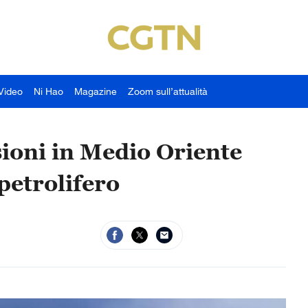
Video
Ni Hao
Magazine
Zoom sull’attualità
sioni in Medio Oriente
petrolifero