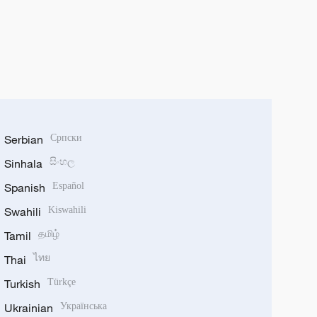
Serbian
Српски
Sinhala
සිංහල
Spanish
Español
Swahili
Kiswahili
Tamil
தமிழ்
Thai
ไทย
Turkish
Türkçe
Ukrainian
Українська