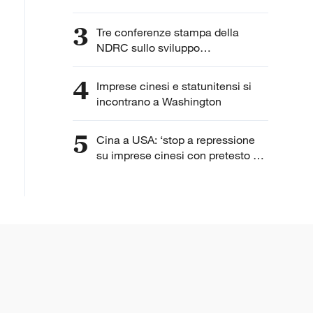
3
Tre conferenze stampa della
NDRC sullo sviluppo
dell'intelligenza artificiale
4
Imprese cinesi e statunitensi si
incontrano a Washington
5
Cina a USA: ‘stop a repressione
su imprese cinesi con pretesto di
“lavoro forzato”’