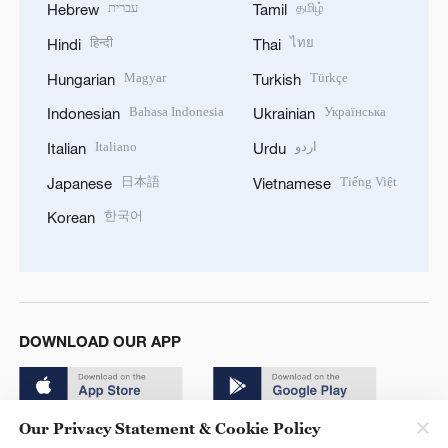
עברית
தமிழ்
Hebrew
Tamil
हिन्दी
ไทย
Hindi
Thai
Magyar
Türkçe
Hungarian
Turkish
Bahasa Indonesia
Українська
Indonesian
Ukrainian
Italiano
اردو
Italian
Urdu
日本語
Tiếng Việt
Japanese
Vietnamese
한국어
Korean
DOWNLOAD OUR APP
Our Privacy Statement & Cookie Policy