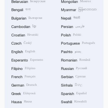
Беларуская
Монгол
Belarusian
Mongolian
বাংলা
မြန်မာဘာသာ
Bengali
Myanmar
Български
नेपाली
Bulgarian
Nepali
ខ្មែរ
فارسی
Cambodian
Persian
Hrvatski
Polski
Croatian
Polish
Český
Português
Czech
Portuguese
English
پښتو
English
Pashto
Esperanto
Română
Esperanto
Romanian
Filipino
Русский
Filipino
Russian
Français
Српски
French
Serbian
Deutsch
සිංහල
German
Sinhala
Ελληνικά
Español
Greek
Spanish
Hausa
Kiswahili
Hausa
Swahili