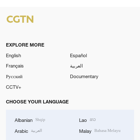
EXPLORE MORE
English
Español
Français
العربية
Русский
Documentary
CCTV+
CHOOSE YOUR LANGUAGE
Shqip
ລາວ
Albanian
Lao
العربية
Bahasa Melayu
Arabic
Malay