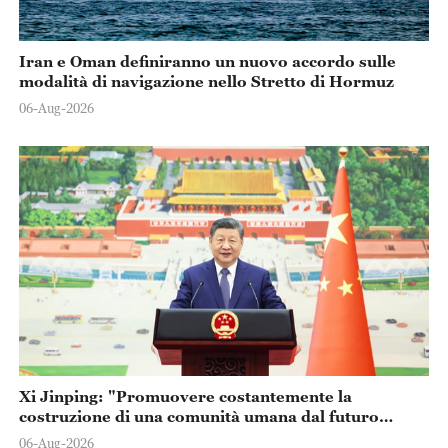
Iran e Oman definiranno un nuovo accordo sulle
modalità di navigazione nello Stretto di Hormuz
06-Aug-2026
Xi Jinping: "Promuovere costantemente la
costruzione di una comunità umana dal futuro
condiviso"
06-Aug-2026