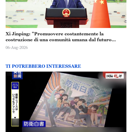
Xi Jinping: "Promuovere costantemente la
costruzione di una comunità umana dal futuro
condiviso"
06-Aug-2026
TI POTREBBERO INTERESSARE