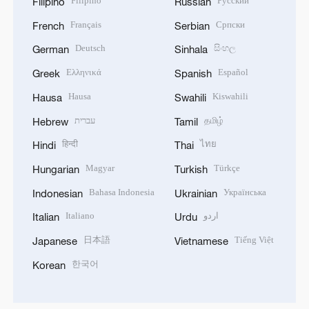
Filipino
Русский
Filipino
Russian
Français
Српски
French
Serbian
Deutsch
සිංහල
German
Sinhala
Ελληνικά
Español
Greek
Spanish
Hausa
Kiswahili
Hausa
Swahili
עברית
தமிழ்
Hebrew
Tamil
हिन्दी
ไทย
Hindi
Thai
Magyar
Türkçe
Hungarian
Turkish
Bahasa Indonesia
Українська
Indonesian
Ukrainian
Italiano
اردو
Italian
Urdu
日本語
Tiếng Việt
Japanese
Vietnamese
한국어
Korean