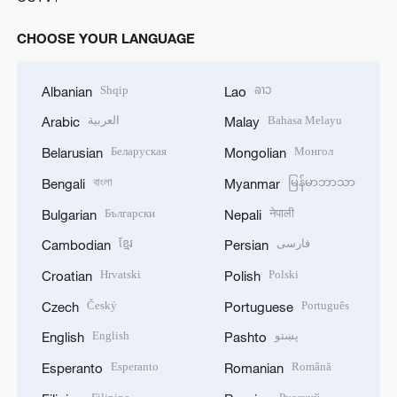
CHOOSE YOUR LANGUAGE
Shqip
ລາວ
Albanian
Lao
العربية
Bahasa Melayu
Arabic
Malay
Беларуская
Монгол
Belarusian
Mongolian
বাংলা
မြန်မာဘာသာ
Bengali
Myanmar
Български
नेपाली
Bulgarian
Nepali
ខ្មែរ
فارسی
Cambodian
Persian
Hrvatski
Polski
Croatian
Polish
Český
Português
Czech
Portuguese
English
پښتو
English
Pashto
Esperanto
Română
Esperanto
Romanian