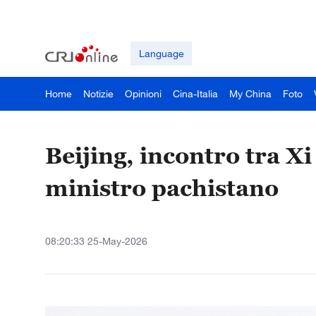
Language
Home
Notizie
Opinioni
Cina-Italia
My China
Foto
Beijing, incontro tra Xi
ministro pachistano
08:20:33 25-May-2026