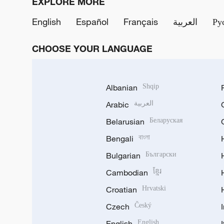
EXPLORE MORE
English
Español
Français
العربية
Ру
CHOOSE YOUR LANGUAGE
Albanian
Shqip
Arabic
العربية
Belarusian
Беларуская
Bengali
বাংলা
Bulgarian
Български
Cambodian
ខ្មែរ
Croatian
Hrvatski
Czech
Český
English
English