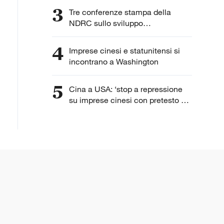
3
Tre conferenze stampa della
NDRC sullo sviluppo
dell'intelligenza artificiale
4
Imprese cinesi e statunitensi si
incontrano a Washington
5
Cina a USA: ‘stop a repressione
su imprese cinesi con pretesto di
“lavoro forzato”’