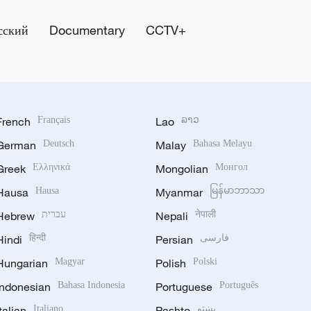
сский
Documentary
CCTV+
French
Français
Lao
ລາວ
German
Deutsch
Malay
Bahasa Melayu
Greek
Ελληνικά
Mongolian
Монгол
Hausa
Hausa
Myanmar
မြန်မာဘာသာ
Hebrew
עברית
Nepali
नेपाली
Hindi
हिन्दी
Persian
فارسی
Hungarian
Magyar
Polish
Polski
Indonesian
Bahasa Indonesia
Portuguese
Português
Italian
Italiano
Pashto
پښتو