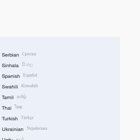
Serbian
Српски
Sinhala
සිංහල
Spanish
Español
Swahili
Kiswahili
Tamil
தமிழ்
Thai
ไทย
Turkish
Türkçe
Ukrainian
Українська
Urdu
اردو