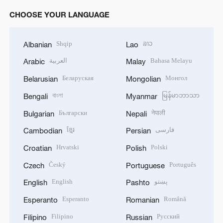
CHOOSE YOUR LANGUAGE
Shqip
ລາວ
Albanian
Lao
العربية
Bahasa Melayu
Arabic
Malay
Беларуская
Монгол
Belarusian
Mongolian
বাংলা
မြန်မာဘာသာ
Bengali
Myanmar
Български
नेपाली
Bulgarian
Nepali
ខ្មែរ
فارسی
Cambodian
Persian
Hrvatski
Polski
Croatian
Polish
Český
Português
Czech
Portuguese
English
پښتو
English
Pashto
Esperanto
Română
Esperanto
Romanian
Filipino
Русский
Filipino
Russian