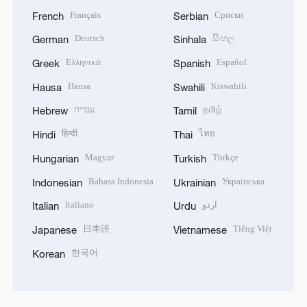
Français
Српски
French
Serbian
Deutsch
සිංහල
German
Sinhala
Ελληνικά
Español
Greek
Spanish
Hausa
Kiswahili
Hausa
Swahili
עברית
தமிழ்
Hebrew
Tamil
हिन्दी
ไทย
Hindi
Thai
Magyar
Türkçe
Hungarian
Turkish
Bahasa Indonesia
Українська
Indonesian
Ukrainian
Italiano
اردو
Italian
Urdu
日本語
Tiếng Việt
Japanese
Vietnamese
한국어
Korean