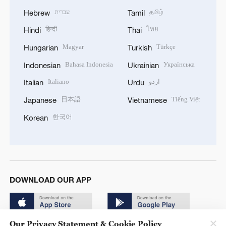
עברית
தமிழ்
Hebrew
Tamil
हिन्दी
ไทย
Hindi
Thai
Magyar
Türkçe
Hungarian
Turkish
Bahasa Indonesia
Українська
Indonesian
Ukrainian
Italiano
اردو
Italian
Urdu
日本語
Tiếng Việt
Japanese
Vietnamese
한국어
Korean
DOWNLOAD OUR APP
Our Privacy Statement & Cookie Policy