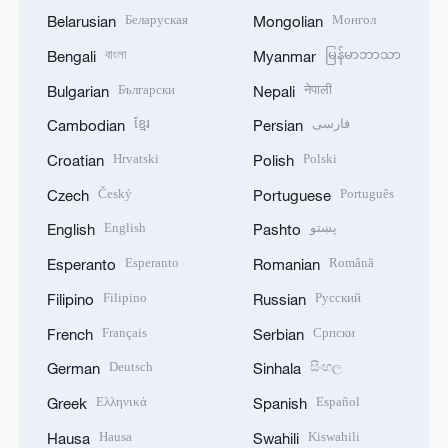
Беларуская
Монгол
Belarusian
Mongolian
বাংলা
မြန်မာဘာသာ
Bengali
Myanmar
Български
नेपाली
Bulgarian
Nepali
ខ្មែរ
فارسی
Cambodian
Persian
Hrvatski
Polski
Croatian
Polish
Český
Português
Czech
Portuguese
English
پښتو
English
Pashto
Esperanto
Română
Esperanto
Romanian
Filipino
Русский
Filipino
Russian
Français
Српски
French
Serbian
Deutsch
සිංහල
German
Sinhala
Ελληνικά
Español
Greek
Spanish
Hausa
Kiswahili
Hausa
Swahili