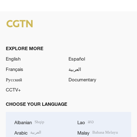
EXPLORE MORE
English
Español
Français
العربية
Русский
Documentary
CCTV+
CHOOSE YOUR LANGUAGE
Shqip
ລາວ
Albanian
Lao
العربية
Bahasa Melayu
Arabic
Malay