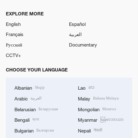
EXPLORE MORE
English
Español
Français
العربية
Русский
Documentary
CCTV+
CHOOSE YOUR LANGUAGE
Shqip
ລາວ
Albanian
Lao
العربية
Bahasa Melayu
Arabic
Malay
Беларуская
Монгол
Belarusian
Mongolian
বাংলা
မြန်မာဘာသာ
Bengali
Myanmar
Български
नेपाली
Bulgarian
Nepali