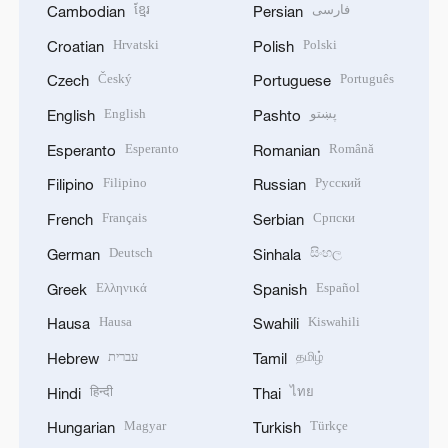
ខ្មែរ
فارسی
Cambodian
Persian
Hrvatski
Polski
Croatian
Polish
Český
Português
Czech
Portuguese
English
پښتو
English
Pashto
Esperanto
Română
Esperanto
Romanian
Filipino
Русский
Filipino
Russian
Français
Српски
French
Serbian
Deutsch
සිංහල
German
Sinhala
Ελληνικά
Español
Greek
Spanish
Hausa
Kiswahili
Hausa
Swahili
עברית
தமிழ்
Hebrew
Tamil
हिन्दी
ไทย
Hindi
Thai
Magyar
Türkçe
Hungarian
Turkish