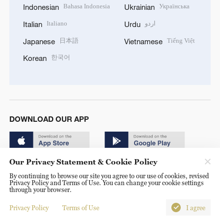
Bahasa Indonesia
Українська
Indonesian
Ukrainian
Italiano
اردو
Italian
Urdu
日本語
Tiếng Việt
Japanese
Vietnamese
한국어
Korean
DOWNLOAD OUR APP
Our Privacy Statement & Cookie Policy
By continuing to browse our site you agree to our use of cookies, revised
Privacy Policy and Terms of Use. You can change your cookie settings
through your browser.
© China Radio International.CRI. All Rights Reserved. 16A
Shijingshan Road, Beijing, China. 100040
Privacy Policy
Terms of Use
I agree