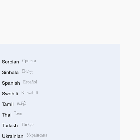
Serbian
Српски
Sinhala
සිංහල
Spanish
Español
Swahili
Kiswahili
Tamil
தமிழ்
Thai
ไทย
Turkish
Türkçe
Ukrainian
Українська