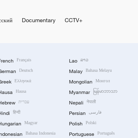
сский
Documentary
CCTV+
French
Français
Lao
ລາວ
German
Deutsch
Malay
Bahasa Melayu
Greek
Ελληνικά
Mongolian
Монгол
Hausa
Hausa
Myanmar
မြန်မာဘာသာ
Hebrew
עברית
Nepali
नेपाली
Hindi
हिन्दी
Persian
فارسی
Hungarian
Magyar
Polish
Polski
Indonesian
Bahasa Indonesia
Portuguese
Português