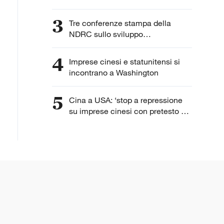
3
Tre conferenze stampa della
NDRC sullo sviluppo
dell'intelligenza artificiale
4
Imprese cinesi e statunitensi si
incontrano a Washington
5
Cina a USA: ‘stop a repressione
su imprese cinesi con pretesto di
“lavoro forzato”’