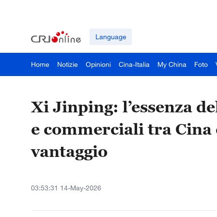
Language
Home
Notizie
Opinioni
Cina-Italia
My China
Foto
Xi Jinping: l’essenza d
e commerciali tra Cina 
vantaggio
03:53:31 14-May-2026