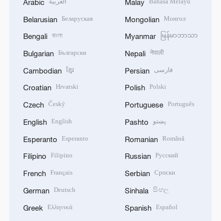
العربية
Bahasa Melayu
Arabic
Malay
Беларуская
Монгол
Belarusian
Mongolian
বাংলা
မြန်မာဘာသာ
Bengali
Myanmar
Български
नेपाली
Bulgarian
Nepali
ខ្មែរ
فارسی
Cambodian
Persian
Hrvatski
Polski
Croatian
Polish
Český
Português
Czech
Portuguese
English
پښتو
English
Pashto
Esperanto
Română
Esperanto
Romanian
Filipino
Русский
Filipino
Russian
Français
Српски
French
Serbian
Deutsch
සිංහල
German
Sinhala
Ελληνικά
Español
Greek
Spanish