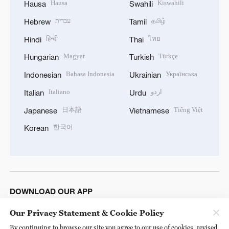
Hausa
Kiswahili
Hausa
Swahili
עברית
தமிழ்
Hebrew
Tamil
हिन्दी
ไทย
Hindi
Thai
Magyar
Türkçe
Hungarian
Turkish
Bahasa Indonesia
Українська
Indonesian
Ukrainian
Italiano
اردو
Italian
Urdu
日本語
Tiếng Việt
Japanese
Vietnamese
한국어
Korean
DOWNLOAD OUR APP
Our Privacy Statement & Cookie Policy
By continuing to browse our site you agree to our use of cookies, revised