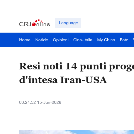
Language
Home
Notizie
Opinioni
Cina-Italia
My China
Foto
Resi noti 14 punti pr
d'intesa Iran-USA
03:24:52 15-Jun-2026