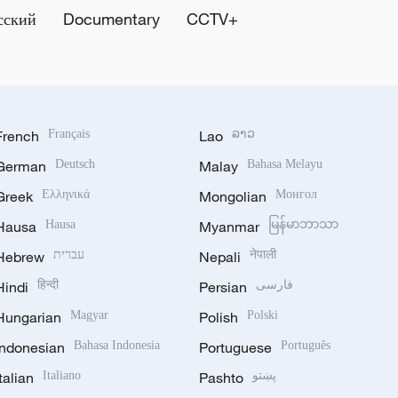
сский
Documentary
CCTV+
French
Français
Lao
ລາວ
German
Deutsch
Malay
Bahasa Melayu
Greek
Ελληνικά
Mongolian
Монгол
Hausa
Hausa
Myanmar
မြန်မာဘာသာ
Hebrew
עברית
Nepali
नेपाली
Hindi
हिन्दी
Persian
فارسی
Hungarian
Magyar
Polish
Polski
Indonesian
Bahasa Indonesia
Portuguese
Português
Italian
Italiano
Pashto
پښتو