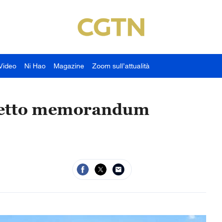
Video
Ni Hao
Magazine
Zoom sull’attualità
ogetto memorandum