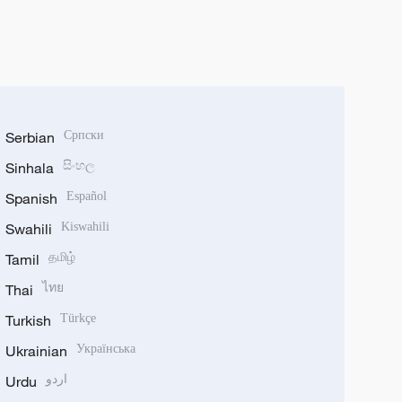
Serbian
Српски
Sinhala
සිංහල
Spanish
Español
Swahili
Kiswahili
Tamil
தமிழ்
Thai
ไทย
Turkish
Türkçe
Ukrainian
Українська
Urdu
اردو