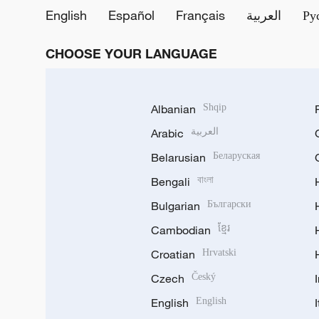
English
Español
Français
العربية
Ру
CHOOSE YOUR LANGUAGE
Albanian
Shqip
Arabic
العربية
Belarusian
Беларуская
Bengali
বাংলা
Bulgarian
Български
Cambodian
ខ្មែរ
Croatian
Hrvatski
Czech
Český
English
English