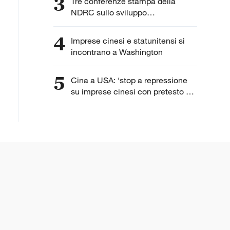
3
Tre conferenze stampa della
NDRC sullo sviluppo
dell'intelligenza artificiale
4
Imprese cinesi e statunitensi si
incontrano a Washington
5
Cina a USA: ‘stop a repressione
su imprese cinesi con pretesto di
“lavoro forzato”’