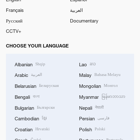
Français
العربية
Русский
Documentary
CCTV+
CHOOSE YOUR LANGUAGE
Shqip
ລາວ
Albanian
Lao
العربية
Bahasa Melayu
Arabic
Malay
Беларуская
Монгол
Belarusian
Mongolian
বাংলা
မြန်မာဘာသာ
Bengali
Myanmar
Български
नेपाली
Bulgarian
Nepali
ខ្មែរ
فارسی
Cambodian
Persian
Hrvatski
Polski
Croatian
Polish
Český
Português