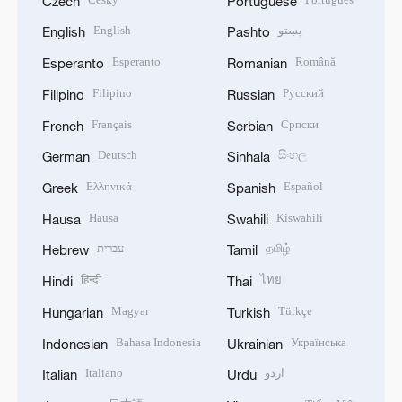
Czech
Portuguese
English
پښتو
English
Pashto
Esperanto
Română
Esperanto
Romanian
Filipino
Русский
Filipino
Russian
Français
Српски
French
Serbian
Deutsch
සිංහල
German
Sinhala
Ελληνικά
Español
Greek
Spanish
Hausa
Kiswahili
Hausa
Swahili
עברית
தமிழ்
Hebrew
Tamil
हिन्दी
ไทย
Hindi
Thai
Magyar
Türkçe
Hungarian
Turkish
Bahasa Indonesia
Українська
Indonesian
Ukrainian
Italiano
اردو
Italian
Urdu