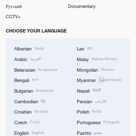
Русский
Documentary
CCTV+
CHOOSE YOUR LANGUAGE
Shqip
ລາວ
Albanian
Lao
العربية
Bahasa Melayu
Arabic
Malay
Беларуская
Монгол
Belarusian
Mongolian
বাংলা
မြန်မာဘာသာ
Bengali
Myanmar
Български
नेपाली
Bulgarian
Nepali
ខ្មែរ
فارسی
Cambodian
Persian
Hrvatski
Polski
Croatian
Polish
Český
Português
Czech
Portuguese
English
پښتو
English
Pashto