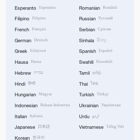
Esperanto
Română
Esperanto
Romanian
Filipino
Русский
Filipino
Russian
Français
Српски
French
Serbian
Deutsch
සිංහල
German
Sinhala
Ελληνικά
Español
Greek
Spanish
Hausa
Kiswahili
Hausa
Swahili
עברית
தமிழ்
Hebrew
Tamil
हिन्दी
ไทย
Hindi
Thai
Magyar
Türkçe
Hungarian
Turkish
Bahasa Indonesia
Українська
Indonesian
Ukrainian
Italiano
اردو
Italian
Urdu
日本語
Tiếng Việt
Japanese
Vietnamese
한국어
Korean