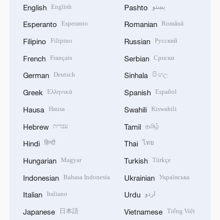
English
پښتو
English
Pashto
Esperanto
Română
Esperanto
Romanian
Filipino
Русский
Filipino
Russian
Français
Српски
French
Serbian
Deutsch
සිංහල
German
Sinhala
Ελληνικά
Español
Greek
Spanish
Hausa
Kiswahili
Hausa
Swahili
עברית
தமிழ்
Hebrew
Tamil
हिन्दी
ไทย
Hindi
Thai
Magyar
Türkçe
Hungarian
Turkish
Bahasa Indonesia
Українська
Indonesian
Ukrainian
Italiano
اردو
Italian
Urdu
日本語
Tiếng Việt
Japanese
Vietnamese