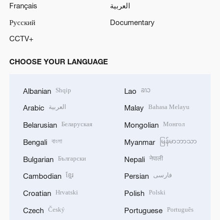
Français
العربية
Русский
Documentary
CCTV+
CHOOSE YOUR LANGUAGE
Shqip
ລາວ
Albanian
Lao
العربية
Bahasa Melayu
Arabic
Malay
Беларуская
Монгол
Belarusian
Mongolian
বাংলা
မြန်မာဘာသာ
Bengali
Myanmar
Български
नेपाली
Bulgarian
Nepali
ខ្មែរ
فارسی
Cambodian
Persian
Hrvatski
Polski
Croatian
Polish
Český
Português
Czech
Portuguese