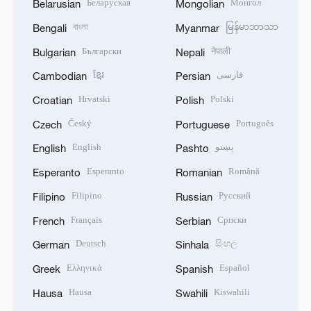
Беларуская
Монгол
Belarusian
Mongolian
বাংলা
မြန်မာဘာသာ
Bengali
Myanmar
Български
नेपाली
Bulgarian
Nepali
ខ្មែរ
فارسی
Cambodian
Persian
Hrvatski
Polski
Croatian
Polish
Český
Português
Czech
Portuguese
English
پښتو
English
Pashto
Esperanto
Română
Esperanto
Romanian
Filipino
Русский
Filipino
Russian
Français
Српски
French
Serbian
Deutsch
සිංහල
German
Sinhala
Ελληνικά
Español
Greek
Spanish
Hausa
Kiswahili
Hausa
Swahili