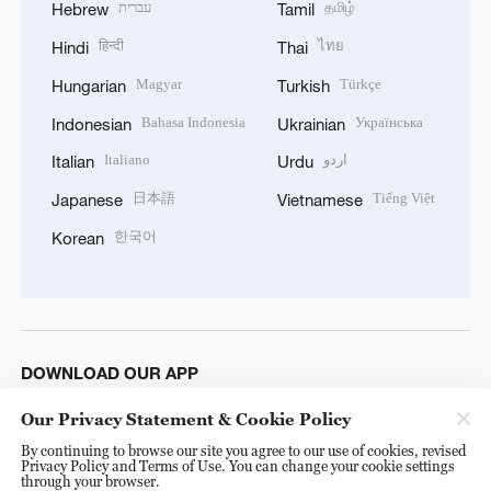
עברית
தமிழ்
Hebrew
Tamil
हिन्दी
ไทย
Hindi
Thai
Magyar
Türkçe
Hungarian
Turkish
Bahasa Indonesia
Українська
Indonesian
Ukrainian
Italiano
اردو
Italian
Urdu
日本語
Tiếng Việt
Japanese
Vietnamese
한국어
Korean
DOWNLOAD OUR APP
Our Privacy Statement & Cookie Policy
By continuing to browse our site you agree to our use of cookies, revised
Privacy Policy and Terms of Use. You can change your cookie settings
through your browser.