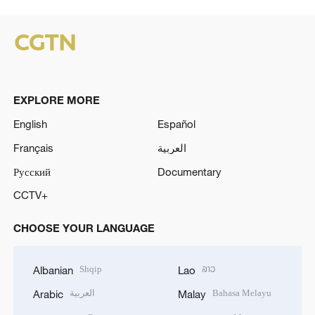
EXPLORE MORE
English
Español
Français
العربية
Русский
Documentary
CCTV+
CHOOSE YOUR LANGUAGE
Shqip
ລາວ
Albanian
Lao
العربية
Bahasa Melayu
Arabic
Malay