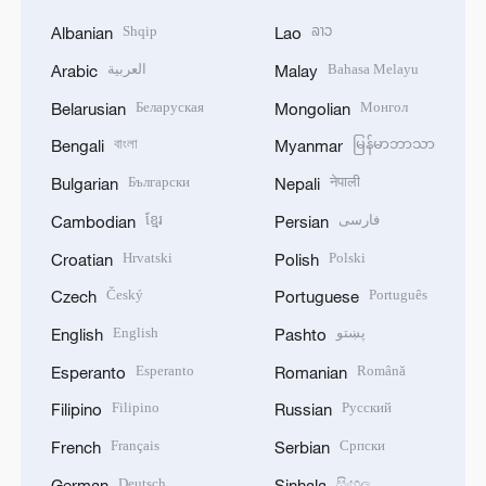
Shqip
ລາວ
Albanian
Lao
العربية
Bahasa Melayu
Arabic
Malay
Беларуская
Монгол
Belarusian
Mongolian
বাংলা
မြန်မာဘာသာ
Bengali
Myanmar
Български
नेपाली
Bulgarian
Nepali
ខ្មែរ
فارسی
Cambodian
Persian
Hrvatski
Polski
Croatian
Polish
Český
Português
Czech
Portuguese
English
پښتو
English
Pashto
Esperanto
Română
Esperanto
Romanian
Filipino
Русский
Filipino
Russian
Français
Српски
French
Serbian
Deutsch
සිංහල
German
Sinhala