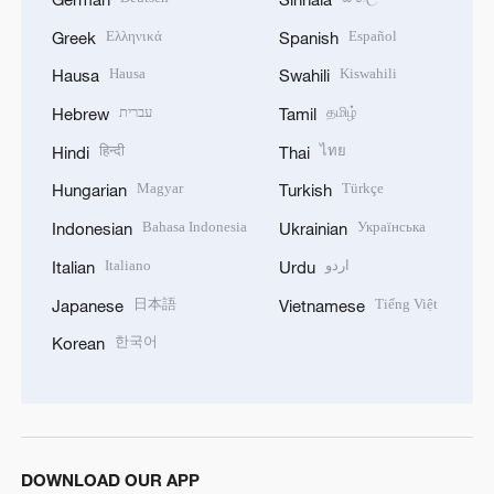
Ελληνικά
Español
Greek
Spanish
Hausa
Kiswahili
Hausa
Swahili
עברית
தமிழ்
Hebrew
Tamil
हिन्दी
ไทย
Hindi
Thai
Magyar
Türkçe
Hungarian
Turkish
Bahasa Indonesia
Українська
Indonesian
Ukrainian
Italiano
اردو
Italian
Urdu
日本語
Tiếng Việt
Japanese
Vietnamese
한국어
Korean
DOWNLOAD OUR APP