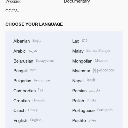
Русский
Documentary
CCTV+
CHOOSE YOUR LANGUAGE
Shqip
ລາວ
Albanian
Lao
العربية
Bahasa Melayu
Arabic
Malay
Беларуская
Монгол
Belarusian
Mongolian
বাংলা
မြန်မာဘာသာ
Bengali
Myanmar
Български
नेपाली
Bulgarian
Nepali
ខ្មែរ
فارسی
Cambodian
Persian
Hrvatski
Polski
Croatian
Polish
Český
Português
Czech
Portuguese
English
پښتو
English
Pashto