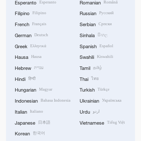
Esperanto
Română
Esperanto
Romanian
Filipino
Русский
Filipino
Russian
Français
Српски
French
Serbian
Deutsch
සිංහල
German
Sinhala
Ελληνικά
Español
Greek
Spanish
Hausa
Kiswahili
Hausa
Swahili
עברית
தமிழ்
Hebrew
Tamil
हिन्दी
ไทย
Hindi
Thai
Magyar
Türkçe
Hungarian
Turkish
Bahasa Indonesia
Українська
Indonesian
Ukrainian
Italiano
اردو
Italian
Urdu
日本語
Tiếng Việt
Japanese
Vietnamese
한국어
Korean