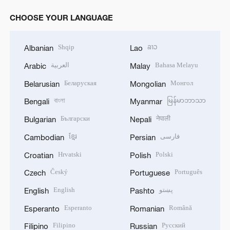
CHOOSE YOUR LANGUAGE
Shqip
ລາວ
Albanian
Lao
العربية
Bahasa Melayu
Arabic
Malay
Беларуская
Монгол
Belarusian
Mongolian
বাংলা
မြန်မာဘာသာ
Bengali
Myanmar
Български
नेपाली
Bulgarian
Nepali
ខ្មែរ
فارسی
Cambodian
Persian
Hrvatski
Polski
Croatian
Polish
Český
Português
Czech
Portuguese
English
پښتو
English
Pashto
Esperanto
Română
Esperanto
Romanian
Filipino
Русский
Filipino
Russian