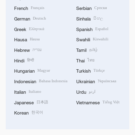
Français
Српски
French
Serbian
Deutsch
සිංහල
German
Sinhala
Ελληνικά
Español
Greek
Spanish
Hausa
Kiswahili
Hausa
Swahili
עברית
தமிழ்
Hebrew
Tamil
हिन्दी
ไทย
Hindi
Thai
Magyar
Türkçe
Hungarian
Turkish
Bahasa Indonesia
Українська
Indonesian
Ukrainian
Italiano
اردو
Italian
Urdu
日本語
Tiếng Việt
Japanese
Vietnamese
한국어
Korean