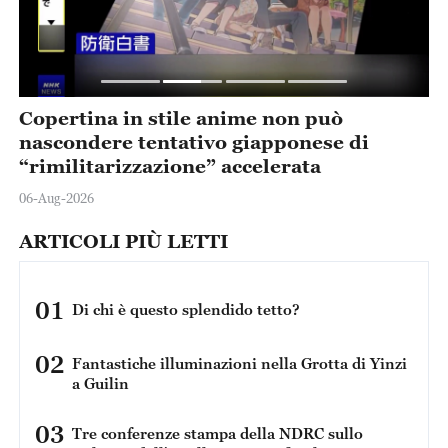
Copertina in stile anime non può
P
o
nascondere tentativo giapponese di
u
“rimilitarizzazione” accelerata
p
06-Aug-2026
01
ARTICOLI PIÙ LETTI
01
Di chi è questo splendido tetto?
02
Fantastiche illuminazioni nella Grotta di Yinzi
a Guilin
03
Tre conferenze stampa della NDRC sullo