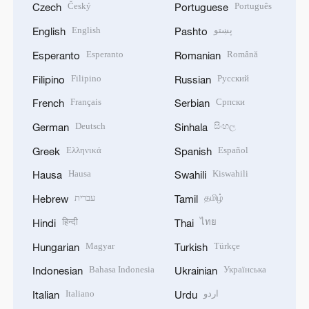
Český
Português
Czech
Portuguese
English
پښتو
English
Pashto
Esperanto
Română
Esperanto
Romanian
Filipino
Русский
Filipino
Russian
Français
Српски
French
Serbian
Deutsch
සිංහල
German
Sinhala
Ελληνικά
Español
Greek
Spanish
Hausa
Kiswahili
Hausa
Swahili
עברית
தமிழ்
Hebrew
Tamil
हिन्दी
ไทย
Hindi
Thai
Magyar
Türkçe
Hungarian
Turkish
Bahasa Indonesia
Українська
Indonesian
Ukrainian
Italiano
اردو
Italian
Urdu