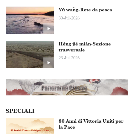
Yú wǎng-Rete da pesca
30-Jul-2026
‌Héng jié miàn-Sezione
trasversale
23-Jul-2026
SPECIALI
80 Anni di Vittoria Uniti per
la Pace