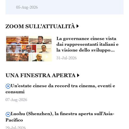
05-Aug-2026
ZOOM SULL'ATTUALITÀ
La governance cinese vista
dai rappresentanti italiani e
la visione dello sviluppo
comune sino-italiano
31-Jul-2026
UNA FINESTRA APERTA
Un’estate cinese da record tra cinema, eventi e
consumi
07-Aug-2026
Luohu (Shenzhen), la finestra aperta sull’Asia-
Pacifico
29-Jul-2026