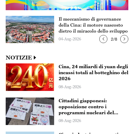
Il meccanismo di governance
della Cina: il motore nascosto
dietro il miracolo dello sviluppo
04-Aug-2026
2
/
8
NOTIZIE
Cina, 24 miliardi di yuan degli
incassi totali al botteghino del
2026
08-Aug-2026
Cittadini giapponesi:
opposizione contro i
programmi nucleari del
governo di Sanae Takaichi
08-Aug-2026