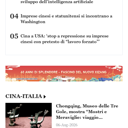
sviluppo dell'intelligenza artificiale
04
Imprese cinesi e statunitensi si incontrano a
Washington
05
Cina a USA: ‘stop a repressione su imprese
cinesi con pretesto di “lavoro forzato”’
CINA-ITALIA
Chongqing, Museo delle Tre
Gole, mostra “Mostri e
Meraviglie: viaggio
immaginario e creature
06-Aug-2026