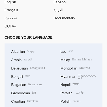
English
Español
Français
العربية
Русский
Documentary
CCTV+
CHOOSE YOUR LANGUAGE
Shqip
ລາວ
Albanian
Lao
العربية
Bahasa Melayu
Arabic
Malay
Беларуская
Монгол
Belarusian
Mongolian
বাংলা
မြန်မာဘာသာ
Bengali
Myanmar
Български
नेपाली
Bulgarian
Nepali
ខ្មែរ
فارسی
Cambodian
Persian
Hrvatski
Polski
Croatian
Polish