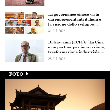
fantastiche”
La governance cinese vista
dai rappresentanti italiani e
la visione dello sviluppo
comune sino-italiano
31-Jul-2026
Di Giovanni (CCIC): "La Cina
è un partner per innovazione,
trasformazione industriale e
crescita globale"
28-Jul-2026
FOTO