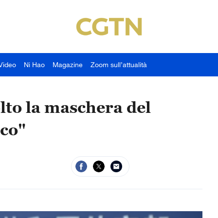
Video
Ni Hao
Magazine
Zoom sull’attualità
olto la maschera del
ico"