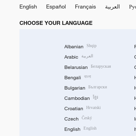
English
Español
Français
العربية
Ру
CHOOSE YOUR LANGUAGE
Albanian
Shqip
Arabic
العربية
Belarusian
Беларуская
Bengali
বাংলা
Bulgarian
Български
Cambodian
ខ្មែរ
Croatian
Hrvatski
Czech
Český
English
English