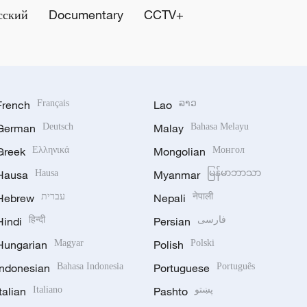
сский
Documentary
CCTV+
French
Français
Lao
ລາວ
German
Deutsch
Malay
Bahasa Melayu
Greek
Ελληνικά
Mongolian
Монгол
Hausa
Hausa
Myanmar
မြန်မာဘာသာ
Hebrew
עברית
Nepali
नेपाली
Hindi
हिन्दी
Persian
فارسی
Hungarian
Magyar
Polish
Polski
Indonesian
Bahasa Indonesia
Portuguese
Português
Italian
Italiano
Pashto
پښتو