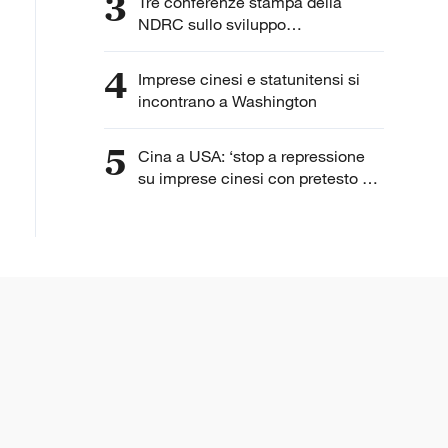
3
Tre conferenze stampa della
NDRC sullo sviluppo
dell'intelligenza artificiale
4
Imprese cinesi e statunitensi si
incontrano a Washington
5
Cina a USA: ‘stop a repressione
su imprese cinesi con pretesto di
“lavoro forzato”’