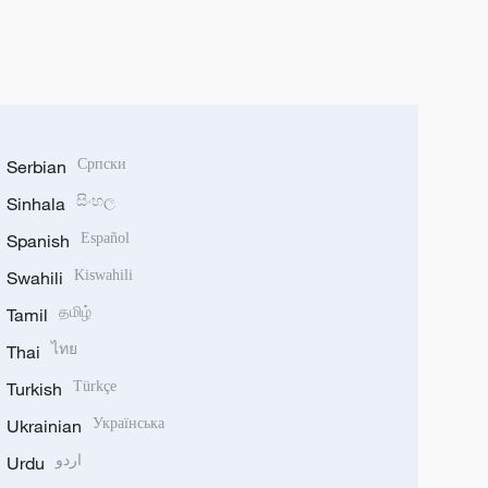
Serbian
Српски
Sinhala
සිංහල
Spanish
Español
Swahili
Kiswahili
Tamil
தமிழ்
Thai
ไทย
Turkish
Türkçe
Ukrainian
Українська
Urdu
اردو