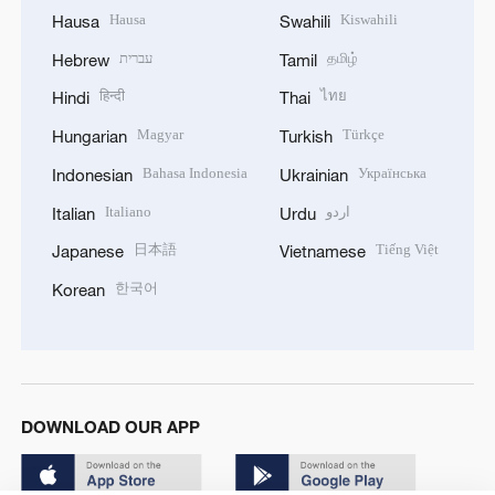
Hausa
Kiswahili
Hausa
Swahili
עברית
தமிழ்
Hebrew
Tamil
हिन्दी
ไทย
Hindi
Thai
Magyar
Türkçe
Hungarian
Turkish
Bahasa Indonesia
Українська
Indonesian
Ukrainian
Italiano
اردو
Italian
Urdu
日本語
Tiếng Việt
Japanese
Vietnamese
한국어
Korean
DOWNLOAD OUR APP