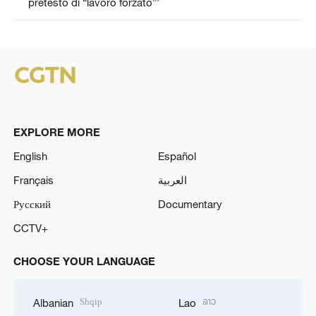
pretesto di “lavoro forzato”’
EXPLORE MORE
English
Español
Français
العربية
Русский
Documentary
CCTV+
CHOOSE YOUR LANGUAGE
Shqip
ລາວ
Albanian
Lao