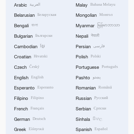
العربية
Bahasa Melayu
Arabic
Malay
Беларуская
Монгол
Belarusian
Mongolian
বাংলা
မြန်မာဘာသာ
Bengali
Myanmar
Български
नेपाली
Bulgarian
Nepali
ខ្មែរ
فارسی
Cambodian
Persian
Hrvatski
Polski
Croatian
Polish
Český
Português
Czech
Portuguese
English
پښتو
English
Pashto
Esperanto
Română
Esperanto
Romanian
Filipino
Русский
Filipino
Russian
Français
Српски
French
Serbian
Deutsch
සිංහල
German
Sinhala
Ελληνικά
Español
Greek
Spanish