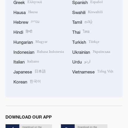
Ελληνικά
Español
Greek
Spanish
Hausa
Kiswahili
Hausa
Swahili
עברית
தமிழ்
Hebrew
Tamil
हिन्दी
ไทย
Hindi
Thai
Magyar
Türkçe
Hungarian
Turkish
Bahasa Indonesia
Українська
Indonesian
Ukrainian
Italiano
اردو
Italian
Urdu
日本語
Tiếng Việt
Japanese
Vietnamese
한국어
Korean
DOWNLOAD OUR APP