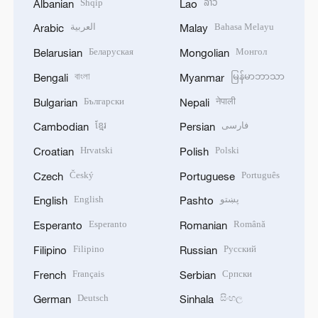
Shqip
ລາວ
Albanian
Lao
العربية
Bahasa Melayu
Arabic
Malay
Беларуская
Монгол
Belarusian
Mongolian
বাংলা
မြန်မာဘာသာ
Bengali
Myanmar
Български
नेपाली
Bulgarian
Nepali
ខ្មែរ
فارسی
Cambodian
Persian
Hrvatski
Polski
Croatian
Polish
Český
Português
Czech
Portuguese
English
پښتو
English
Pashto
Esperanto
Română
Esperanto
Romanian
Filipino
Русский
Filipino
Russian
Français
Српски
French
Serbian
Deutsch
සිංහල
German
Sinhala