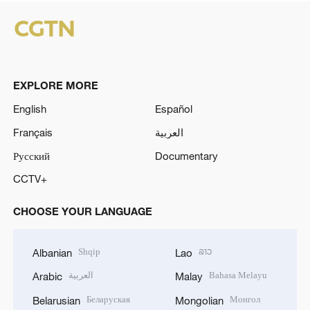
EXPLORE MORE
English
Español
Français
العربية
Русский
Documentary
CCTV+
CHOOSE YOUR LANGUAGE
Shqip
ລາວ
Albanian
Lao
العربية
Bahasa Melayu
Arabic
Malay
Беларуская
Монгол
Belarusian
Mongolian