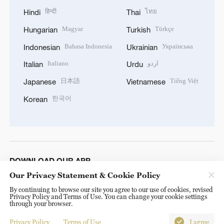
हिन्दी
ไทย
Hindi
Thai
Magyar
Türkçe
Hungarian
Turkish
Bahasa Indonesia
Українська
Indonesian
Ukrainian
Italiano
اردو
Italian
Urdu
日本語
Tiếng Việt
Japanese
Vietnamese
한국어
Korean
DOWNLOAD OUR APP
Our Privacy Statement & Cookie Policy
By continuing to browse our site you agree to our use of cookies, revised
Privacy Policy and Terms of Use. You can change your cookie settings
through your browser.
Privacy Policy
Terms of Use
I agree