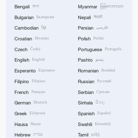
বাংলা
မြန်မာဘာသာ
Bengali
Myanmar
Български
नेपाली
Bulgarian
Nepali
ខ្មែរ
فارسی
Cambodian
Persian
Hrvatski
Polski
Croatian
Polish
Český
Português
Czech
Portuguese
English
پښتو
English
Pashto
Esperanto
Română
Esperanto
Romanian
Filipino
Русский
Filipino
Russian
Français
Српски
French
Serbian
Deutsch
සිංහල
German
Sinhala
Ελληνικά
Español
Greek
Spanish
Hausa
Kiswahili
Hausa
Swahili
עברית
தமிழ்
Hebrew
Tamil