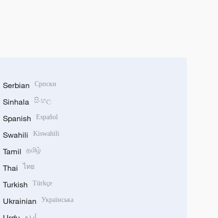
Serbian
Српски
Sinhala
සිංහල
Spanish
Español
Swahili
Kiswahili
Tamil
தமிழ்
Thai
ไทย
Turkish
Türkçe
Ukrainian
Українська
Urdu
اردو