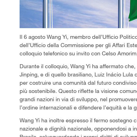
Il 6 agosto Wang Yi, membro dell’Ufficio Politi
dell’Ufficio della Commissione per gli Affari Es
colloquio telefonico su invito con Celso Amorim,
Durante il colloquio, Wang Yi ha affermato che, 
Jinping, e di quello brasiliano, Luiz Inácio Lula
per costruire una comunità dal futuro condiviso
più sostenibile. Questo riflette la visione comu
grandi nazioni in via di sviluppo, nel promuove
l’ordine internazionali e difendere l’equità e la g
Wang Yi ha inoltre espresso il fermo sostegno ci
nazionale e dignità nazionale, opponendosi a inte
Brasile, salvaguardando i propri diritti di svil