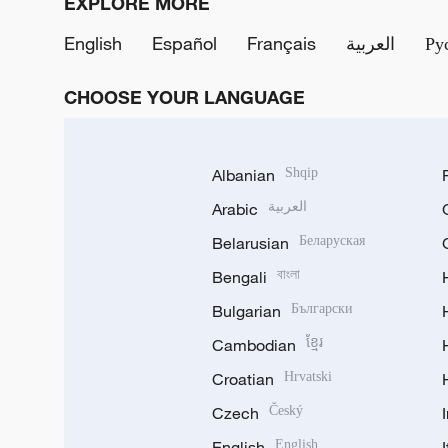
EXPLORE MORE
English
Español
Français
العربية
Ру
CHOOSE YOUR LANGUAGE
Albanian
Shqip
Arabic
العربية
Belarusian
Беларуская
Bengali
বাংলা
Bulgarian
Български
Cambodian
ខ្មែរ
Croatian
Hrvatski
Czech
Český
English
English