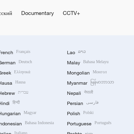
сский
Documentary
CCTV+
French
Français
Lao
ລາວ
German
Deutsch
Malay
Bahasa Melayu
Greek
Ελληνικά
Mongolian
Монгол
Hausa
Hausa
Myanmar
မြန်မာဘာသာ
Hebrew
עברית
Nepali
नेपाली
Hindi
हिन्दी
Persian
فارسی
Hungarian
Magyar
Polish
Polski
Indonesian
Bahasa Indonesia
Portuguese
Português
Italian
Italiano
Pashto
پښتو