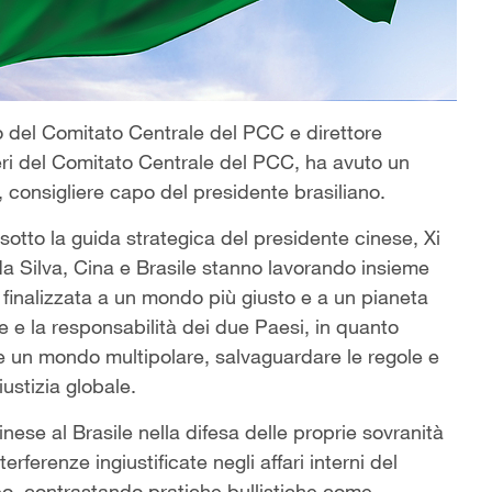
co del Comitato Centrale del PCC e direttore
teri del Comitato Centrale del PCC, ha avuto un
 consigliere capo del presidente brasiliano.
sotto la guida strategica del presidente cinese, Xi
 da Silva, Cina e Brasile stanno lavorando insieme
 finalizzata a un mondo più giusto e a un pianeta
ne e la responsabilità dei due Paesi, in quanto
re un mondo multipolare, salvaguardare le regole e
iustizia globale.
nese al Brasile nella difesa delle proprie sovranità
rferenze ingiustificate negli affari interni del
uppo, contrastando pratiche bullistiche come