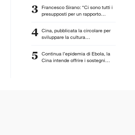
3
Francesco Sirano: “Ci sono tutti i
presupposti per un rapporto
speciale fra la Cina e l'Italia
perché condividiamo una serie di
4
Cina, pubblicata la circolare per
dati in comune”
sviluppare la cultura
cinematografica
5
Continua l’epidemia di Ebola, la
Cina intende offrire i sostegni
necessari