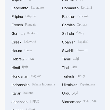
Esperanto
Română
Esperanto
Romanian
Filipino
Русский
Filipino
Russian
Français
Српски
French
Serbian
Deutsch
සිංහල
German
Sinhala
Ελληνικά
Español
Greek
Spanish
Hausa
Kiswahili
Hausa
Swahili
עברית
தமிழ்
Hebrew
Tamil
हिन्दी
ไทย
Hindi
Thai
Magyar
Türkçe
Hungarian
Turkish
Bahasa Indonesia
Українська
Indonesian
Ukrainian
Italiano
اردو
Italian
Urdu
日本語
Tiếng Việt
Japanese
Vietnamese
한국어