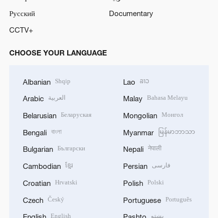
Русский
Documentary
CCTV+
CHOOSE YOUR LANGUAGE
Shqip
ລາວ
Albanian
Lao
العربية
Bahasa Melayu
Arabic
Malay
Беларуская
Монгол
Belarusian
Mongolian
বাংলা
မြန်မာဘာသာ
Bengali
Myanmar
Български
नेपाली
Bulgarian
Nepali
ខ្មែរ
فارسی
Cambodian
Persian
Hrvatski
Polski
Croatian
Polish
Český
Português
Czech
Portuguese
English
پښتو
English
Pashto