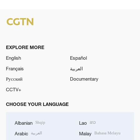
EXPLORE MORE
English
Español
Français
العربية
Русский
Documentary
CCTV+
CHOOSE YOUR LANGUAGE
Shqip
ລາວ
Albanian
Lao
العربية
Bahasa Melayu
Arabic
Malay