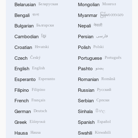
Беларуская
Монгол
Belarusian
Mongolian
বাংলা
မြန်မာဘာသာ
Bengali
Myanmar
Български
नेपाली
Bulgarian
Nepali
ខ្មែរ
فارسی
Cambodian
Persian
Hrvatski
Polski
Croatian
Polish
Český
Português
Czech
Portuguese
English
پښتو
English
Pashto
Esperanto
Română
Esperanto
Romanian
Filipino
Русский
Filipino
Russian
Français
Српски
French
Serbian
Deutsch
සිංහල
German
Sinhala
Ελληνικά
Español
Greek
Spanish
Hausa
Kiswahili
Hausa
Swahili