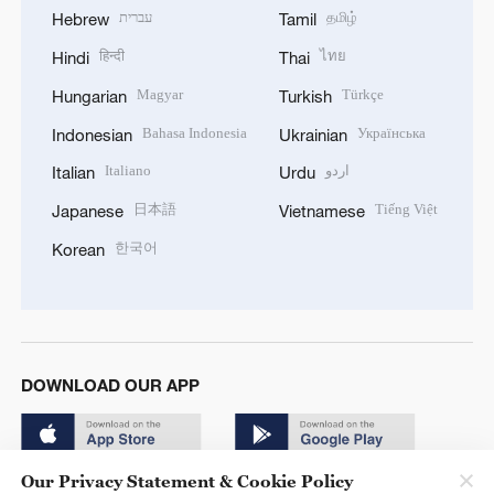
עברית
தமிழ்
Hebrew
Tamil
हिन्दी
ไทย
Hindi
Thai
Magyar
Türkçe
Hungarian
Turkish
Bahasa Indonesia
Українська
Indonesian
Ukrainian
Italiano
اردو
Italian
Urdu
日本語
Tiếng Việt
Japanese
Vietnamese
한국어
Korean
DOWNLOAD OUR APP
Our Privacy Statement & Cookie Policy