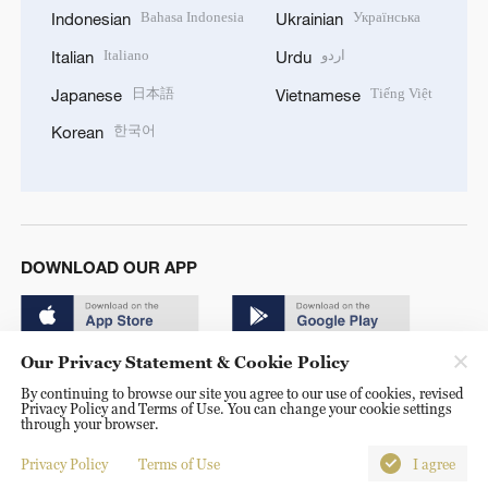
Bahasa Indonesia
Українська
Indonesian
Ukrainian
Italiano
اردو
Italian
Urdu
日本語
Tiếng Việt
Japanese
Vietnamese
한국어
Korean
DOWNLOAD OUR APP
Our Privacy Statement & Cookie Policy
By continuing to browse our site you agree to our use of cookies, revised
Privacy Policy and Terms of Use. You can change your cookie settings
through your browser.
© China Radio International.CRI. All Rights Reserved. 16A
Shijingshan Road, Beijing, China. 100040
Privacy Policy
Terms of Use
I agree