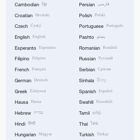
ខ្មែរ
فارسی
Cambodian
Persian
Hrvatski
Polski
Croatian
Polish
Český
Português
Czech
Portuguese
English
پښتو
English
Pashto
Esperanto
Română
Esperanto
Romanian
Filipino
Русский
Filipino
Russian
Français
Српски
French
Serbian
Deutsch
සිංහල
German
Sinhala
Ελληνικά
Español
Greek
Spanish
Hausa
Kiswahili
Hausa
Swahili
עברית
தமிழ்
Hebrew
Tamil
हिन्दी
ไทย
Hindi
Thai
Magyar
Türkçe
Hungarian
Turkish