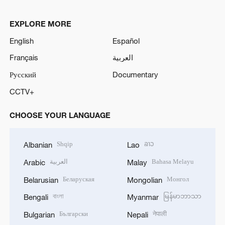
EXPLORE MORE
English
Español
Français
العربية
Русский
Documentary
CCTV+
CHOOSE YOUR LANGUAGE
Shqip
ລາວ
Albanian
Lao
العربية
Bahasa Melayu
Arabic
Malay
Беларуская
Монгол
Belarusian
Mongolian
বাংলা
မြန်မာဘာသာ
Bengali
Myanmar
Български
नेपाली
Bulgarian
Nepali