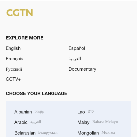
EXPLORE MORE
English
Español
Français
العربية
Русский
Documentary
CCTV+
CHOOSE YOUR LANGUAGE
Shqip
ລາວ
Albanian
Lao
العربية
Bahasa Melayu
Arabic
Malay
Беларуская
Монгол
Belarusian
Mongolian