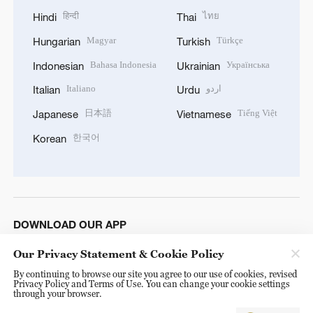
हिन्दी
ไทย
Hindi
Thai
Magyar
Türkçe
Hungarian
Turkish
Bahasa Indonesia
Українська
Indonesian
Ukrainian
Italiano
اردو
Italian
Urdu
日本語
Tiếng Việt
Japanese
Vietnamese
한국어
Korean
DOWNLOAD OUR APP
Our Privacy Statement & Cookie Policy
By continuing to browse our site you agree to our use of cookies, revised
Privacy Policy and Terms of Use. You can change your cookie settings
through your browser.