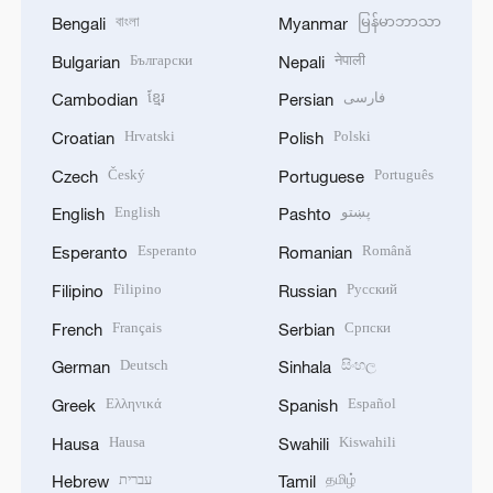
বাংলা
မြန်မာဘာသာ
Bengali
Myanmar
Български
नेपाली
Bulgarian
Nepali
ខ្មែរ
فارسی
Cambodian
Persian
Hrvatski
Polski
Croatian
Polish
Český
Português
Czech
Portuguese
English
پښتو
English
Pashto
Esperanto
Română
Esperanto
Romanian
Filipino
Русский
Filipino
Russian
Français
Српски
French
Serbian
Deutsch
සිංහල
German
Sinhala
Ελληνικά
Español
Greek
Spanish
Hausa
Kiswahili
Hausa
Swahili
עברית
தமிழ்
Hebrew
Tamil