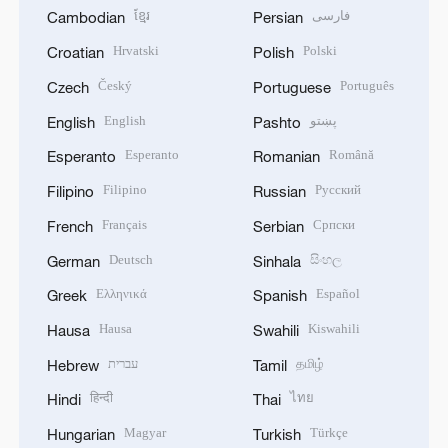
ខ្មែរ
فارسی
Cambodian
Persian
Hrvatski
Polski
Croatian
Polish
Český
Português
Czech
Portuguese
English
پښتو
English
Pashto
Esperanto
Română
Esperanto
Romanian
Filipino
Русский
Filipino
Russian
Français
Српски
French
Serbian
Deutsch
සිංහල
German
Sinhala
Ελληνικά
Español
Greek
Spanish
Hausa
Kiswahili
Hausa
Swahili
עברית
தமிழ்
Hebrew
Tamil
हिन्दी
ไทย
Hindi
Thai
Magyar
Türkçe
Hungarian
Turkish