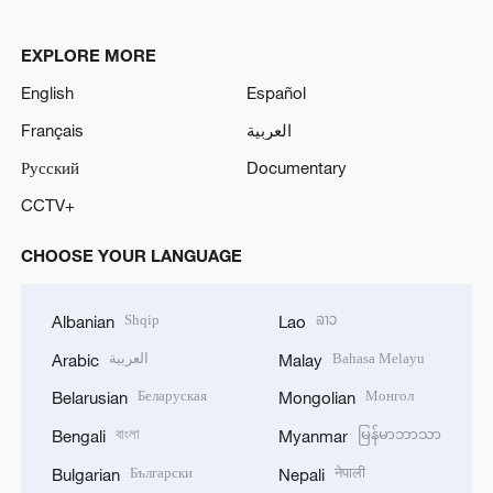
EXPLORE MORE
English
Español
Français
العربية
Русский
Documentary
CCTV+
CHOOSE YOUR LANGUAGE
Shqip
ລາວ
Albanian
Lao
العربية
Bahasa Melayu
Arabic
Malay
Беларуская
Монгол
Belarusian
Mongolian
বাংলা
မြန်မာဘာသာ
Bengali
Myanmar
Български
नेपाली
Bulgarian
Nepali