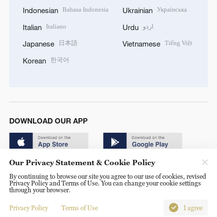
Bahasa Indonesia
Українська
Indonesian
Ukrainian
Italiano
اردو
Italian
Urdu
日本語
Tiếng Việt
Japanese
Vietnamese
한국어
Korean
DOWNLOAD OUR APP
Our Privacy Statement & Cookie Policy
By continuing to browse our site you agree to our use of cookies, revised
Privacy Policy and Terms of Use. You can change your cookie settings
through your browser.
© China Radio International.CRI. All Rights Reserved. 16A
Shijingshan Road, Beijing, China. 100040
Privacy Policy
Terms of Use
I agree