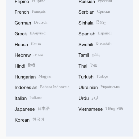
Filipino
Русский
Filipino
Russian
Français
Српски
French
Serbian
Deutsch
සිංහල
German
Sinhala
Ελληνικά
Español
Greek
Spanish
Hausa
Kiswahili
Hausa
Swahili
עברית
தமிழ்
Hebrew
Tamil
हिन्दी
ไทย
Hindi
Thai
Magyar
Türkçe
Hungarian
Turkish
Bahasa Indonesia
Українська
Indonesian
Ukrainian
Italiano
اردو
Italian
Urdu
日本語
Tiếng Việt
Japanese
Vietnamese
한국어
Korean