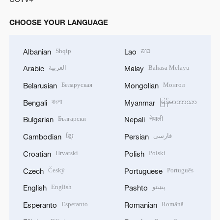
CHOOSE YOUR LANGUAGE
Shqip
ລາວ
Albanian
Lao
العربية
Bahasa Melayu
Arabic
Malay
Беларуская
Монгол
Belarusian
Mongolian
বাংলা
မြန်မာဘာသာ
Bengali
Myanmar
Български
नेपाली
Bulgarian
Nepali
ខ្មែរ
فارسی
Cambodian
Persian
Hrvatski
Polski
Croatian
Polish
Český
Português
Czech
Portuguese
English
پښتو
English
Pashto
Esperanto
Română
Esperanto
Romanian