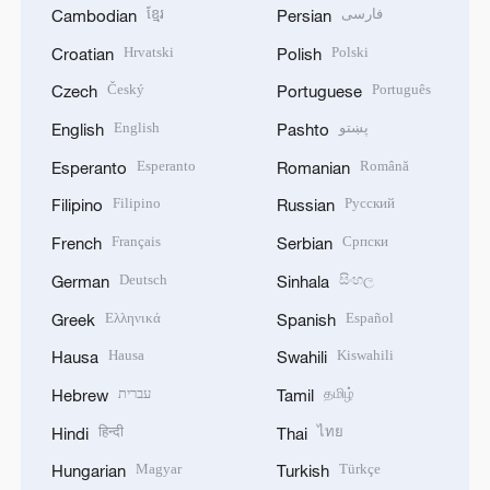
ខ្មែរ
فارسی
Cambodian
Persian
Hrvatski
Polski
Croatian
Polish
Český
Português
Czech
Portuguese
English
پښتو
English
Pashto
Esperanto
Română
Esperanto
Romanian
Filipino
Русский
Filipino
Russian
Français
Српски
French
Serbian
Deutsch
සිංහල
German
Sinhala
Ελληνικά
Español
Greek
Spanish
Hausa
Kiswahili
Hausa
Swahili
עברית
தமிழ்
Hebrew
Tamil
हिन्दी
ไทย
Hindi
Thai
Magyar
Türkçe
Hungarian
Turkish