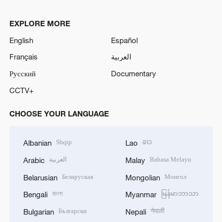
EXPLORE MORE
English
Español
Français
العربية
Русский
Documentary
CCTV+
CHOOSE YOUR LANGUAGE
Shqip
ລາວ
Albanian
Lao
العربية
Bahasa Melayu
Arabic
Malay
Беларуская
Монгол
Belarusian
Mongolian
বাংলা
မြန်မာဘာသာ
Bengali
Myanmar
Български
नेपाली
Bulgarian
Nepali