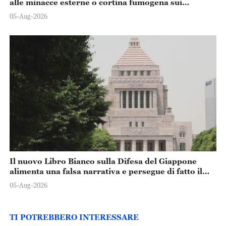
alle minacce esterne o cortina fumogena sui
problemi interni?
05-Aug-2026
Il nuovo Libro Bianco sulla Difesa del Giappone
alimenta una falsa narrativa e persegue di fatto il
rafforzamento militare
05-Aug-2026
TI POTREBBERO INTERESSARE